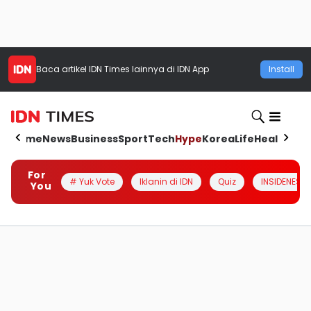
Baca artikel
IDN Times
lainnya di IDN App
Install
Home
News
Business
Sport
Tech
Hype
Korea
Life
Health
Aut
For
# Yuk Vote
Iklanin di IDN
Quiz
INSIDENESIA
You