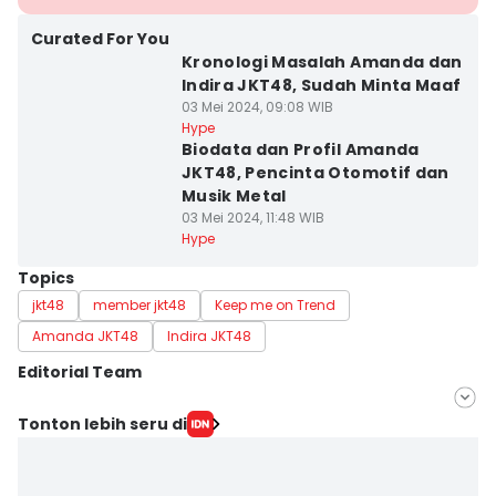
Curated For You
Kronologi Masalah Amanda dan
Indira JKT48, Sudah Minta Maaf
03 Mei 2024, 09:08 WIB
Hype
Biodata dan Profil Amanda
JKT48, Pencinta Otomotif dan
Musik Metal
03 Mei 2024, 11:48 WIB
Hype
Topics
jkt48
member jkt48
Keep me on Trend
Amanda JKT48
Indira JKT48
Editorial Team
Editor
Tonton lebih seru di
Zahrotustianah
Editor