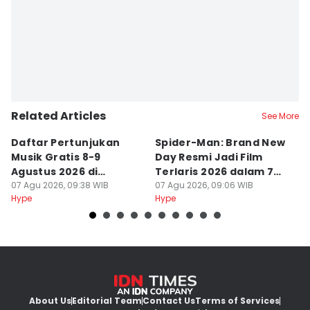
Erfah Nanda
Related Articles
See More
Daftar Pertunjukan
Spider-Man: Brand New
P
Musik Gratis 8-9
Day Resmi Jadi Film
M
Agustus 2026 di
Terlaris 2026 dalam 7
F
Jakarta, Ada Afgan
07 Agu 2026, 09:38 WIB
Hari
07 Agu 2026, 09:06 WIB
C
07
Hype
Hype
Hy
About Us
Editorial Team
Contact Us
Terms of Services