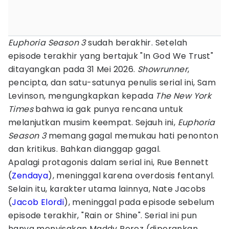
Euphoria Season 3
sudah berakhir. Setelah
episode terakhir yang bertajuk "In God We Trust"
ditayangkan pada 31 Mei 2026.
Showrunner
,
pencipta, dan satu-satunya penulis serial ini, Sam
Levinson, mengungkapkan kepada
The New York
Times
bahwa ia gak punya rencana untuk
melanjutkan musim keempat. Sejauh ini,
Euphoria
Season 3
memang gagal memukau hati penonton
dan kritikus. Bahkan dianggap gagal.
Apalagi protagonis dalam serial ini, Rue Bennett
(
Zendaya
), meninggal karena overdosis fentanyl.
Selain itu, karakter utama lainnya, Nate Jacobs
(
Jacob Elordi
), meninggal pada episode sebelum
episode terakhir, "Rain or Shine". Serial ini pun
hanya menyisakan Maddy Perez (diperankan