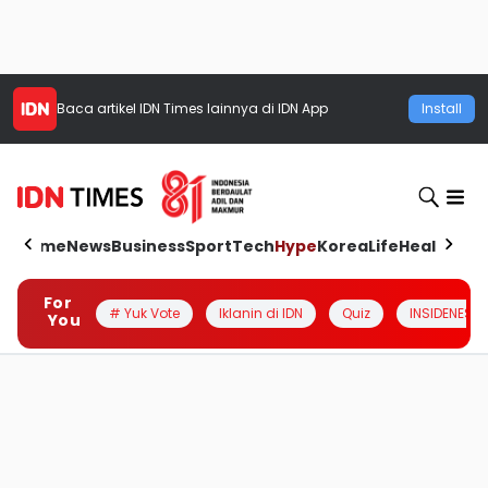
Baca artikel
IDN Times
lainnya di IDN App
Install
Home
News
Business
Sport
Tech
Hype
Korea
Life
Health
Aut
For
# Yuk Vote
Iklanin di IDN
Quiz
INSIDENESIA
You