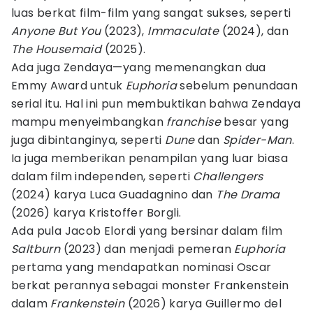
luas berkat film-film yang sangat sukses, seperti
Anyone But You
(2023),
Immaculate
(2024), dan
The Housemaid
(2025).
Ada juga Zendaya—yang memenangkan dua
Emmy Award untuk
Euphoria
sebelum penundaan
serial itu. Hal ini pun membuktikan bahwa Zendaya
mampu menyeimbangkan
franchise
besar yang
juga dibintanginya, seperti
Dune
dan
Spider-Man
.
Ia juga memberikan penampilan yang luar biasa
dalam film independen, seperti
Challengers
(2024) karya Luca Guadagnino dan
The Drama
(2026) karya Kristoffer Borgli.
Ada pula Jacob Elordi yang bersinar dalam film
Saltburn
(2023) dan menjadi pemeran
Euphoria
pertama yang mendapatkan nominasi Oscar
berkat perannya sebagai monster Frankenstein
dalam
Frankenstein
(2026) karya Guillermo del