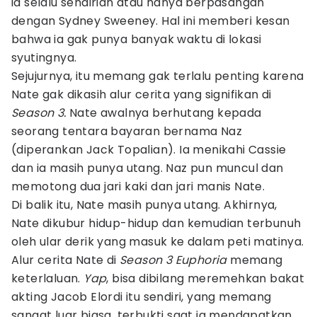
ia selalu sendirian atau hanya berpasangan
dengan Sydney Sweeney. Hal ini memberi kesan
bahwa ia gak punya banyak waktu di lokasi
syutingnya.
Sejujurnya, itu memang gak terlalu penting karena
Nate gak dikasih alur cerita yang signifikan di
Season 3.
Nate awalnya berhutang kepada
seorang tentara bayaran bernama Naz
(diperankan Jack Topalian). Ia menikahi Cassie
dan ia masih punya utang. Naz pun muncul dan
memotong dua jari kaki dan jari manis Nate.
Di balik itu, Nate masih punya utang. Akhirnya,
Nate dikubur hidup-hidup dan kemudian terbunuh
oleh ular derik yang masuk ke dalam peti matinya.
Alur cerita Nate di
Season 3 Euphoria
memang
keterlaluan.
Yap
, bisa dibilang meremehkan bakat
akting Jacob Elordi itu sendiri, yang memang
sangat luar biasa, terbukti saat ia mendapatkan