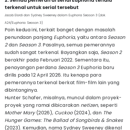
2. Semua pemeran di serial Euphoria terlalu
terkenal untuk serial tersebut
Jacob Elordi dan Sydney Sweeney dalam Euphoria Season 3 (dok.
A24/Euphoria: Season 3)
Poin kedua ini, terkait banget dengan masalah
penundaan panjang
Euphoria
, yaitu antara
Season
2
dan
Season 3
. Pasalnya, semua pemerannya
sudah sangat terkenal. Bayangkan saja,
Season 2
berakhir pada Februari 2022. Sementara itu,
penayangan perdana
Season 3
Euphoria baru
dirilis pada 12 April 2026. Itu kenapa para
pemerannya terkenal berkat film-film lain yang
dibintanginya.
Hunter Schafer, misalnya, muncul dalam proyek-
proyek yang ramai dibicarakan
netizen
, seperti
Mother Mary
(2026),
Cuckoo
(2024), dan
The
Hunger Games: The Ballad of Songbirds & Snakes
(2023). Kemudian, nama Sydney Sweeney dikenal