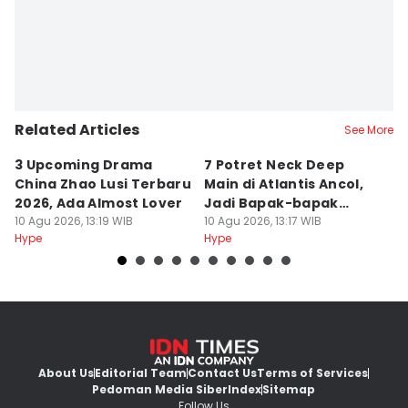
Related Articles
See More
3 Upcoming Drama
7 Potret Neck Deep
K
China Zhao Lusi Terbaru
Main di Atlantis Ancol,
A
2026, Ada Almost Lover
Jadi Bapak-bapak
D
10 Agu 2026, 13:19 WIB
Melokal
10 Agu 2026, 13:17 WIB
10
Hype
Hype
Hy
About Us
Editorial Team
Contact Us
Terms of Services
Pedoman Media Siber
Index
Sitemap
Follow Us