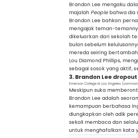
Brandon Lee mengaku dal
majalah
People
bahwa dia s
Brandon Lee bahkan pernah
mengajak teman-temannya u
dikeluarkan dari sekolah 
bulan sebelum kelulusanny
mereda seiring bertambahn
Lou Diamond Phillips, me
sebagai sosok yang aktif, 
3. Brandon Lee dropout
Emerson College di Los Angeles (common
Meskipun suka memberontak
Brandon Lee adalah seoran
kemampuan berbahasa Ingg
diungkapkan oleh adik per
sekali membaca dan selal
untuk menghafalkan kata ya