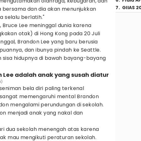
6
.
Piala A
u mengutamakan olahraga, kebugaran, dan
7
.
GIIAS 2
aga bersama dan dia akan menunjukkan
 selalu berlatih."
n, Bruce Lee meninggal dunia karena
akan otak) di Hong Kong pada 20 Juli
inggal, Brandon Lee yang baru berusia
puannya, dan ibunya pindah ke Seattle.
 sisa hidupnya di bawah bayang-bayang
n Lee adalah anak yang susah diatur
i)
eniman bela diri paling terkenal
 sangat memengaruhi mental Brandon
andon mengalami perundungan di sekolah.
don menjadi anak yang nakal dan
ari dua sekolah menengah atas karena
ak mau mengikuti peraturan sekolah.