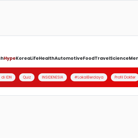
ch
Hype
Korea
Life
Health
Automotive
Food
Travel
Science
Me
 di IDN
Quiz
INSIDENESIA
#LokalBerdaya
Profil Dokter