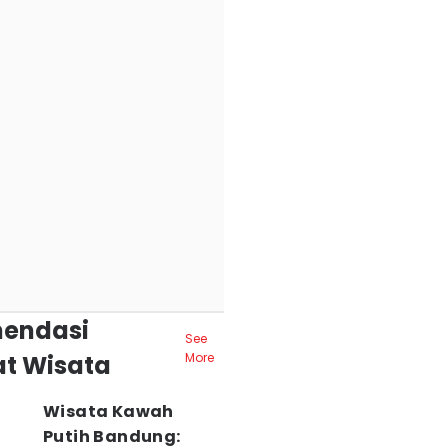
endasi
See
t Wisata
More
Wisata Kawah
Putih Bandung: