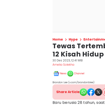
Home
Hype
Entertainm
Tewas Tertemb
12 Kisah Hidu
30 Des 2023, 12:41 WIB
Amelia Solekha
News
Channel
Brandon Lee (x.com/brandonblee)
Share Article
Baru berusia 28 tahun, sa