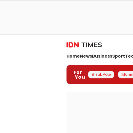
Home
News
Business
Sport
Te
For
# Yuk Vote
Iklanin
You