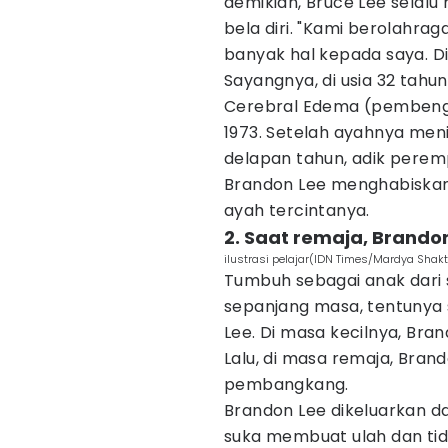
demikian, Bruce Lee selal
bela diri. "Kami berolahr
banyak hal kepada saya. Dia
Sayangnya, di usia 32 tahu
Cerebral Edema (pembengk
1973. Setelah ayahnya men
delapan tahun, adik perem
Brandon Lee menghabiskan
ayah tercintanya.
2. Saat remaja, Brando
ilustrasi pelajar(IDN Times/Mardya Shakt
Tumbuh sebagai anak dari s
sepanjang masa, tentunya
Lee. Di masa kecilnya, Br
Lalu, di masa remaja, Bran
pembangkang.
Brandon Lee dikeluarkan d
suka membuat ulah dan tid