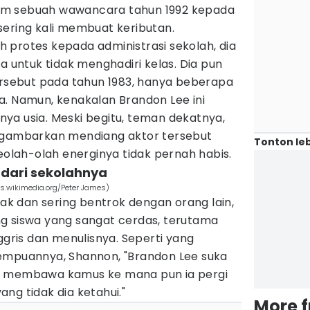
am sebuah wawancara tahun 1992 kepada
ering kali membuat keributan.
 protes kepada administrasi sekolah, dia
ntuk tidak menghadiri kelas. Dia pun
tersebut pada tahun 1983, hanya beberapa
a. Namun, kenakalan Brandon Lee ini
ya usia. Meski begitu, teman dekatnya,
nggambarkan mendiang aktor tersebut
Tonton leb
seolah-olah energinya tidak pernah habis.
 dari sekolahnya
s.wikimedia.org/Peter James)
 dan sering bentrok dengan orang lain,
g siswa yang sangat cerdas, terutama
ris dan menulisnya. Seperti yang
empuannya, Shannon, "Brandon Lee suka
u membawa kamus ke mana pun ia pergi
ng tidak dia ketahui."
More 