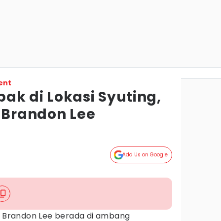
ent
ak di Lokasi Syuting,
p Brandon Lee
Add Us on Google
at Brandon Lee berada di ambang