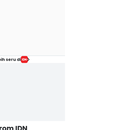
ih seru di
from IDN