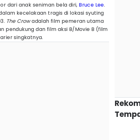
or dari anak seniman bela diri,
Bruce Lee
.
dalam kecelakaan tragis di lokasi syuting
93.
The Crow
adalah film pemeran utama
n pendukung dan film aksi B/Movie B (film
rier singkatnya.
Rekom
Tempa