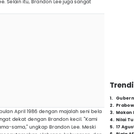
ee. Selain itu, Brandon Lee juga sangat
Trendi
1
.
Gubern
2
.
Prabow
lan April 1986 dengan majalah seni bela
3
.
Makan B
ngat dekat dengan Brandon kecil. "Kami
4
.
Nilai T
ama-sama," ungkap Brandon Lee. Meski
5
.
17 Agus