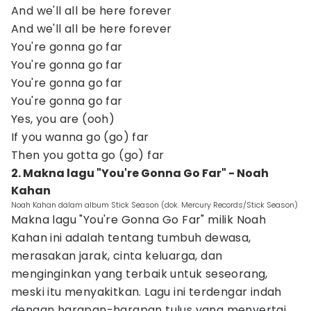
And we'll all be here forever
And we'll all be here forever
You're gonna go far
You're gonna go far
You're gonna go far
You're gonna go far
Yes, you are (ooh)
If you wanna go (go) far
Then you gotta go (go) far
2. Makna lagu "You're Gonna Go Far" - Noah
Kahan
Noah Kahan dalam album Stick Season (dok. Mercury Records/Stick Season)
Makna lagu "You're Gonna Go Far" milik Noah
Kahan ini adalah tentang tumbuh dewasa,
merasakan jarak, cinta keluarga, dan
menginginkan yang terbaik untuk seseorang,
meski itu menyakitkan. Lagu ini terdengar indah
dengan harapan-harapan tulus yang menyertai.