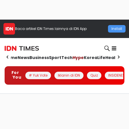
Baca artikel
IDN Times
lainnya di IDN App
Install
Home
News
Business
Sport
Tech
Hype
Korea
Life
Health
Aut
For
# Yuk Vote
Iklanin di IDN
Quiz
INSIDENESIA
You