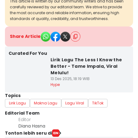
This article is written by our community writers and has been
carefully reviewed by our editorial team. We strive to provide
the most accurate and reliable information, ensuring high
standards of quality, credibility, and trustworthiness.
Share Article
Curated For You
Lirik Lagu The Less I Know the
Better - Tame Impala, Viral
Melulu!
13 Des 2025, 18:19 WIB
Hype
Topics
Lirik Lagu
Makna Lagu
Lagu Viral
TikTok
Editorial Team
Editor
Diana Hasna
Tonton lebih seru di