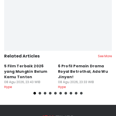
Related Articles
See More
5 Film Terbaik 2026
6 Profil Pemain Drama
5
yang Mungkin Belum
Royal Betrothal, Ada Wu
P
Kamu Tonton
Jinyan!
M
08 Agu 2026, 23:43 WIB
08 Agu 2026, 23:33 WIB
08
Hype
Hype
Hy