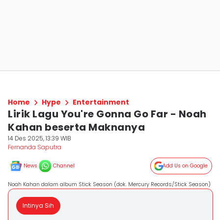
Home
Hype
Entertainment
Lirik Lagu You're Gonna Go Far - Noah
Kahan beserta Maknanya
14 Des 2025, 13:39 WIB
Fernanda Saputra
News
Channel
Add Us on Google
Noah Kahan dalam album Stick Season (dok. Mercury Records/Stick Season)
Intinya Sih