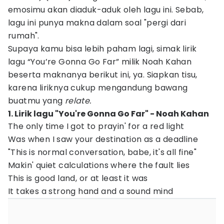
emosimu akan diaduk-aduk oleh lagu ini. Sebab,
lagu ini punya makna dalam soal "pergi dari
rumah".
Supaya kamu bisa lebih paham lagi, simak lirik
lagu “You’re Gonna Go Far” milik Noah Kahan
beserta maknanya berikut ini, ya. Siapkan tisu,
karena liriknya cukup mengandung bawang
buatmu yang
relate.
1. Lirik lagu "You're Gonna Go Far" - Noah Kahan
The only time I got to prayin' for a red light
Was when I saw your destination as a deadline
"This is normal conversation, babe, it's all fine"
Makin' quiet calculations where the fault lies
This is good land, or at least it was
It takes a strong hand and a sound mind