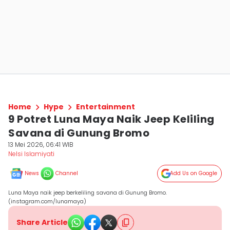
Home
Hype
Entertainment
9 Potret Luna Maya Naik Jeep Keliling
Savana di Gunung Bromo
13 Mei 2026, 06:41 WIB
Nelsi Islamiyati
News
Channel
Add Us on Google
Luna Maya naik jeep berkeliling savana di Gunung Bromo.
(instagram.com/lunamaya)
Share Article