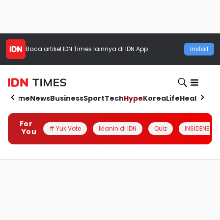
Baca artikel
IDN Times
lainnya di IDN App
Install
Home
News
Business
Sport
Tech
Hype
Korea
Life
Health
Aut
For
# Yuk Vote
Iklanin di IDN
Quiz
INSIDENESIA
You