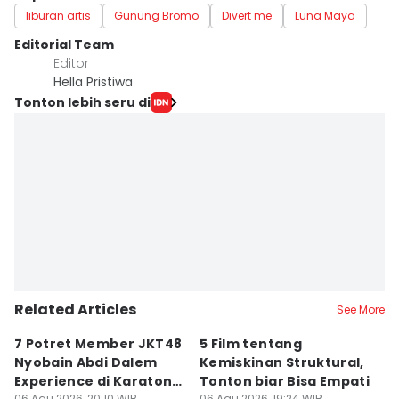
liburan artis
Gunung Bromo
Divert me
Luna Maya
Editorial Team
Editor
Hella Pristiwa
Tonton lebih seru di
Related Articles
See More
7 Potret Member JKT48
5 Film tentang
6 
Nyobain Abdi Dalem
Kemiskinan Struktural,
K
Experience di Karaton
Tonton biar Bisa Empati
y
06 Agu 2026, 20:10 WIB
06 Agu 2026, 19:24 WIB
06