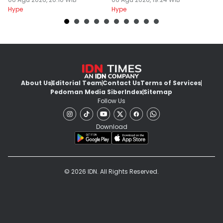
Yogyakarta
Hype
Hype
Hy
About Us
Editorial Team
Contact Us
Terms of Services
Pedoman Media Siber
Index
Sitemap
Follow Us
Download
© 2026 IDN. All Rights Reserved.