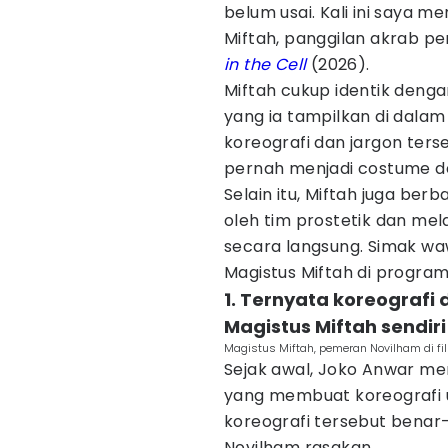
belum usai. Kali ini saya 
Miftah, panggilan akrab pe
in the Cell
(2026).
Miftah cukup identik deng
yang ia tampilkan di dalam
koreografi dan jargon terse
pernah menjadi costume des
Selain itu, Miftah juga be
oleh tim prostetik dan me
secara langsung. Simak w
Magistus Miftah di progra
1. Ternyata koreografi 
Magistus Miftah sendir
Magistus Miftah, pemeran Novilham di fil
Sejak awal, Joko Anwar me
yang membuat koreografi u
koreografi tersebut bena
Novilham rasakan.