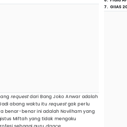
6
.
Piala A
7
.
GIIAS 2
emang
request
dari Bang Joko Anwar adalah
 Jadi abang waktu itu
request
gak perlu
ya benar-benar ini adalah Novilham yang
gistus Miftah yang tidak mengaku
profesi sebagai guru
dance
.