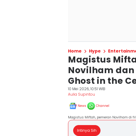
Home
Hype
Entertainm
Magistus Mifta
Novilham dan 
Ghost in the Ce
10 Mei 2026, 10:51 WIB
Aulia Supintou
News
Channel
Magistus Miftah, pemeran Novilham di fil
Intinya Sih