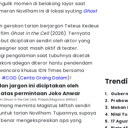
mengulik momen di belakang layar saat
meran Novilham ini di lokasi syuting
Ghost
an gerakan tarian berjargon Teteus Kedeus
 film
Ghost in the Cell
(2026). Ternyata
but diciptakan sendiri oleh aktor yang
igner saat masih aktif di teater.
rbagi pengalaman saat tubuhnya dicetak
lakoni adegan diteror hantu pendendam
awancara khusus IDN Times bersama
m
#COD
(
Cerita Orang Dalam
)!
Trendi
dan jargon ini diciptakan oleh
i atas permintaan Joko Anwar
1
.
Gubern
m Ghost in the Cell (dok. Pribadi/Magistus Miftah)
2
.
Prabow
mang meminta Magistus Miftah sendiri
3
.
Makan B
ntuk tarian Novilham. Tujuannya, supaya
4
.
Nilai T
r-benar mengekspresikan apa yang
5
.
17 Agus