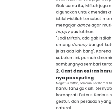
Gak cuma itu, Miftah juga
digunakan untuk mendeskri
istilah-istilah tersebut me
mengajar
dance
agar mur
happy
pas latihan.
"Jadi Miftah, ada gak istil
emang
dancey
banget kat
jelas ada lah bang'. Kare
sebelum ini, pernah dinomi
sambungnya sembari tert
2. Cast dan extras bar
nya pas syuting
Magistus Miftah, pemeran Novilham di fil
Kamu tahu gak sih, ternyat
koreografi Teteus Kedeus sa
gestur, dan perasaan yang
natural.