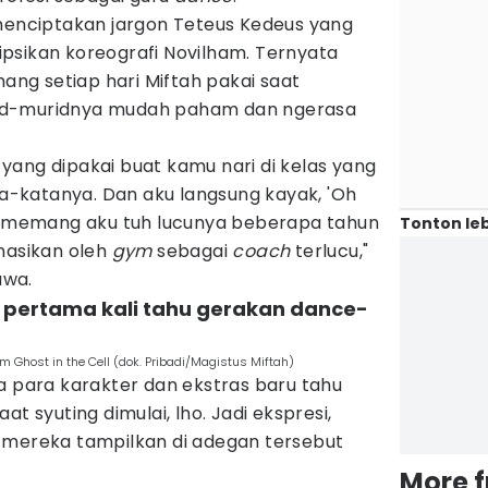
 menciptakan jargon Teteus Kedeus yang
psikan koreografi Novilham. Ternyata
mang setiap hari Miftah pakai saat
id-muridnya mudah paham dan ngerasa
ah yang dipakai buat kamu nari di kelas yang
a-katanya. Dan aku langsung kayak, 'Oh
na memang aku tuh lucunya beberapa tahun
Tonton leb
nasikan oleh
gym
sebagai
coach
terlucu,"
awa.
u pertama kali tahu gerakan dance-
m Ghost in the Cell (dok. Pribadi/Magistus Miftah)
a para karakter dan ekstras baru tahu
at syuting dimulai, lho. Jadi ekspresi,
 mereka tampilkan di adegan tersebut
More 