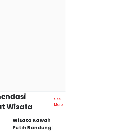
endasi
See
t Wisata
More
Wisata Kawah
Putih Bandung: