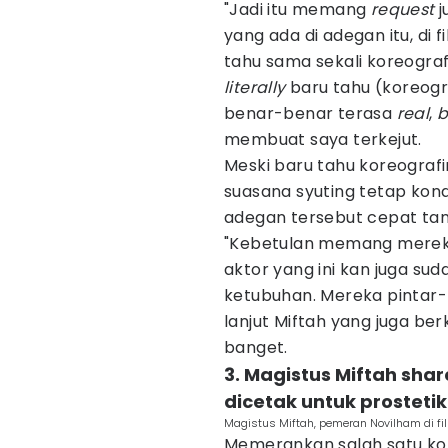
"Jadi itu memang
request
j
yang ada di adegan itu, di f
tahu sama sekali koreogra
literally
baru tahu (koreogra
benar-benar terasa
real
,
b
membuat saya terkejut.
Meski baru tahu koreografi
suasana syuting tetap kond
adegan tersebut cepat tan
"Kebetulan memang mere
aktor yang ini kan juga su
ketubuhan. Mereka pintar-
lanjut Miftah yang juga be
banget.
3. Magistus Miftah sh
dicetak untuk prostetik
Magistus Miftah, pemeran Novilham di fil
Memerankan salah satu ko