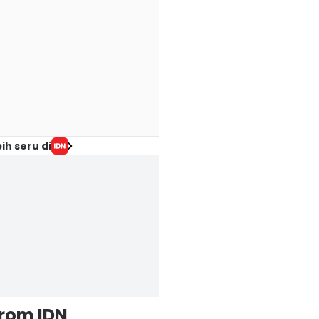
ih seru di
from IDN