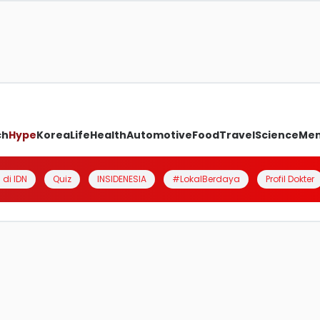
ch
Hype
Korea
Life
Health
Automotive
Food
Travel
Science
Me
 di IDN
Quiz
INSIDENESIA
#LokalBerdaya
Profil Dokter