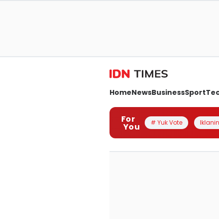
Home
News
Business
Sport
Te
For
# Yuk Vote
Iklanin
You