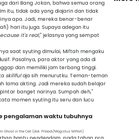
uga dari Bang Jokan, bahwa semua orang
ilm itu, tidak ada yang diajarin dan tidak
finya apa. Jadi, mereka benar-benar
fi) hari itu juga. Supaya adegan itu
ecause it's real
," jelasnya yang sempat
nya saat syuting dimulai, Miftah mengaku
usif. Pasalnya, para aktor yang ada di
ggap dan memiliki jam terbang tinggi.
ka
skillful
aja sih menurutku. Teman-teman
dah lama akting. Jadi mereka sudah belajar
pintar banget narinya. Sumpah deh,"
rkata momen syuting itu seru dan lucu
are pengalaman waktu tubuhnya
m Ghost in the Cell (dok. Pribadi/Magistus Miftah)
rban hantu pendendam, pada tahap pra