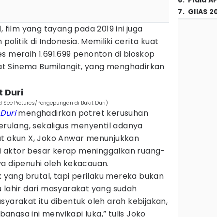
6
.
Piala A
7
.
GIIAS 2
, film yang tayang pada 2019 ini juga
 politik di Indonesia. Memiliki cerita kuat
s meraih 1.691.699 penonton di bioskop
t Sinema Bumilangit, yang menghadirkan
 Duri
 See Pictures/Pengepungan di Bukit Duri)
Duri
menghadirkan potret kerusuhan
berulang, sekaligus menyentil adanya
at akun X, Joko Anwar menunjukkan
 aktor besar kerap meninggalkan ruang-
ya dipenuhi oleh kekacauan.
k yang brutal, tapi perilaku mereka bukan
itu lahir dari masyarakat yang sudah
syarakat itu dibentuk oleh arah kebijakan,
 bangsa ini menyikapi luka,” tulis Joko