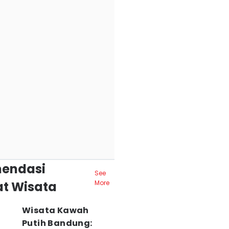
endasi
See
t Wisata
More
Wisata Kawah
Putih Bandung: