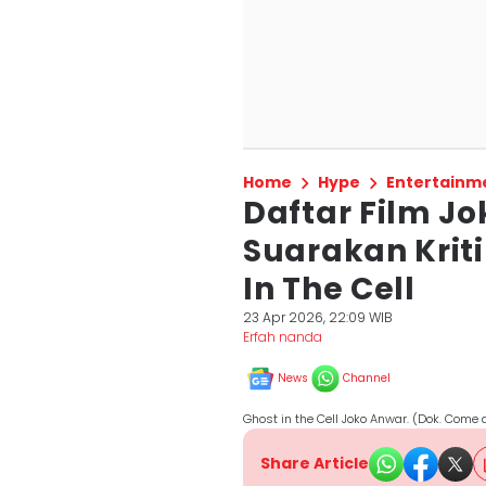
Home
Hype
Entertainm
Daftar Film J
Suarakan Kriti
In The Cell
23 Apr 2026, 22:09 WIB
Erfah nanda
News
Channel
Ghost in the Cell Joko Anwar. (Dok. Come 
Share Article