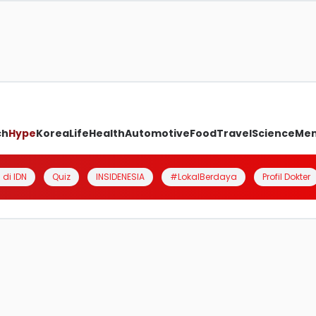
ch
Hype
Korea
Life
Health
Automotive
Food
Travel
Science
Me
 di IDN
Quiz
INSIDENESIA
#LokalBerdaya
Profil Dokter