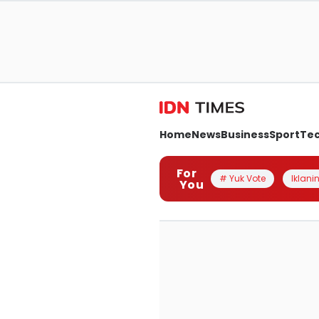
Home
News
Business
Sport
Te
For
# Yuk Vote
Iklanin
You