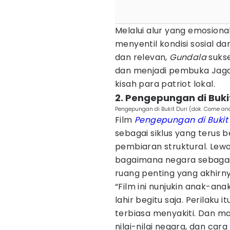
Melalui alur yang emosional
menyentil kondisi sosial dan
dan relevan,
Gundala
sukse
dan menjadi pembuka Jaga
kisah para patriot lokal.
2. Pengepungan di Bukit
Pengepungan di Bukit Duri (dok. Come and
Film
Pengepungan di Bukit 
sebagai siklus yang terus 
pembiaran struktural. Lew
bagaimana negara sebagai
ruang penting yang akhirn
“Film ini nunjukin anak-ana
lahir begitu saja. Perilaku 
terbiasa menyakiti. Dan ma
nilai-nilai negara, dan cara