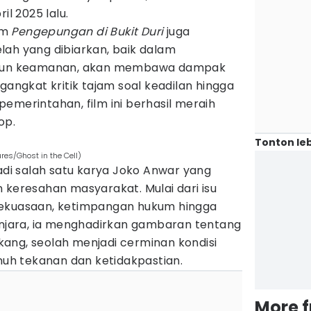
il 2025 lalu.
ilm
Pengepungan di Bukit Duri
juga
lah yang dibiarkan, baik dalam
aupun keamanan, akan membawa dampak
gangkat kritik tajam soal keadilan hingga
emerintahan, film ini berhasil meraih
op.
Tonton leb
res/Ghost in the Cell)
di salah satu karya Joko Anwar yang
 keresahan masyarakat. Mulai dari isu
kekuasaan, ketimpangan hukum hingga
penjara, ia menghadirkan gambaran tentang
ang, seolah menjadi cerminan kondisi
enuh tekanan dan ketidakpastian.
More 