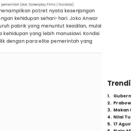
 pemerintah (dok. Screenplay Films / Gundala)
enampilkan potret nyata kesenjangan
engan kehidupan sehari-hari. Joko Anwar
uh pabrik yang menuntut keadilan, mulai
a kehidupan yang lebih manusiawi. Kondisi
lik dengan para elite pemerintah yang
Trendi
1
.
Gubern
2
.
Prabow
3
.
Makan B
4
.
Nilai T
5
.
17 Agus