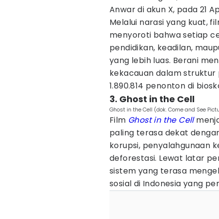
Anwar di akun X, pada 21 Apr
Melalui narasi yang kuat, f
menyoroti bahwa setiap ce
pendidikan, keadilan, m
yang lebih luas. Berani men
kekacauan dalam struktur p
1.890.814 penonton di biosk
3. Ghost in the Cell
Ghost in the Cell (dok. Come and See Pictu
Film
Ghost in the Cell
menja
paling terasa dekat dengan
korupsi, penyalahgunaan 
deforestasi. Lewat latar 
sistem yang terasa mengek
sosial di Indonesia yang p