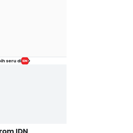
ih seru di
from IDN