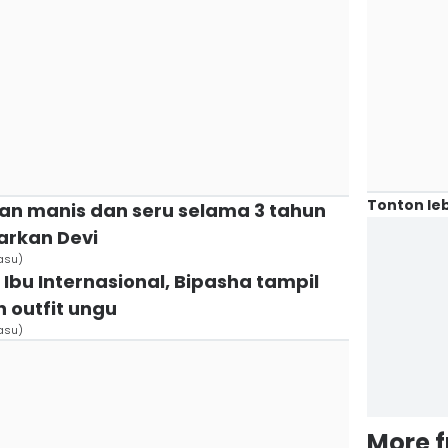
Tonton leb
gan manis dan seru selama 3 tahun
rkan Devi
asu)
Ibu Internasional, Bipasha tampil
 outfit ungu
asu)
More 