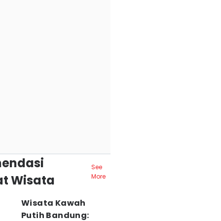
endasi
See
t Wisata
More
Wisata Kawah
Putih Bandung: