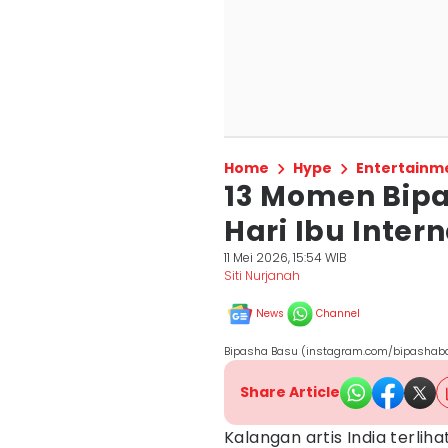
Home
Hype
Entertainm
13 Momen Bip
Hari Ibu Inter
11 Mei 2026, 15:54 WIB
Siti Nurjanah
News
Channel
Bipasha Basu (instagram.com/bipashab
Share Article
Kalangan artis India terl