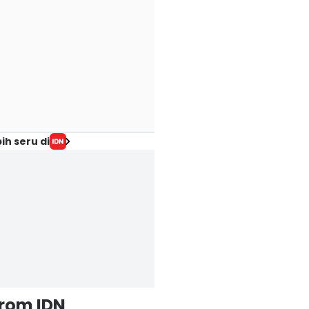
ih seru di
from IDN