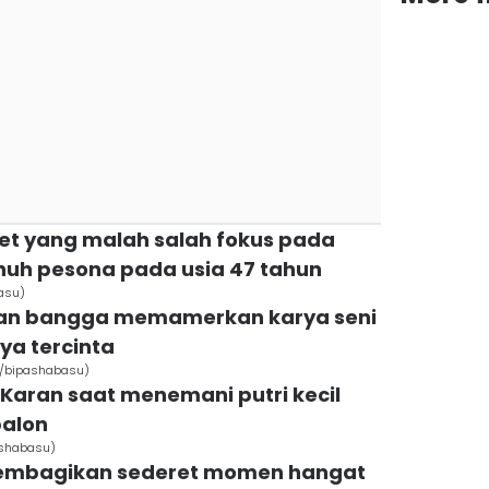
net yang malah salah fokus pada
nuh pesona pada usia 47 tahun
asu)
ngan bangga memamerkan karya seni
ya tercinta
m/bipashabasu)
ru Karan saat menemani putri kecil
alon
ashabasu)
 membagikan sederet momen hangat