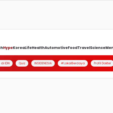
ch
Hype
Korea
Life
Health
Automotive
Food
Travel
Science
Me
 di IDN
Quiz
INSIDENESIA
#LokalBerdaya
Profil Dokter