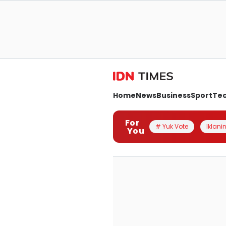
Home
News
Business
Sport
Te
For
# Yuk Vote
Iklanin
You