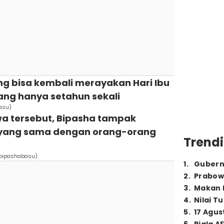
ang bisa kembali merayakan Hari Ibu
ang hanya setahun sekali
asu)
a tersebut, Bipasha tampak
 yang sama dengan orang-orang
Trendi
/bipashabasu)
1
.
Gubern
2
.
Prabow
3
.
Makan B
4
.
Nilai T
5
.
17 Agus