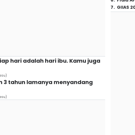
6
.
Piala A
7
.
GIIAS 2
iap hari adalah hari ibu. Kamu juga
asu)
dah 3 tahun lamanya menyandang
asu)