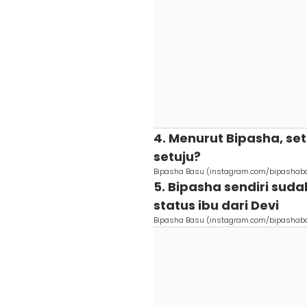
4. Menurut Bipasha, set
setuju?
Bipasha Basu (instagram.com/bipashab
5. Bipasha sendiri su
status ibu dari Devi
Bipasha Basu (instagram.com/bipashab