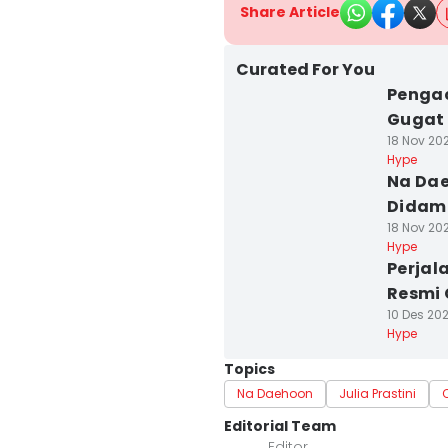
Share Article
Curated For You
Penga
Gugat 
18 Nov 202
Hype
Na Dae
Didamp
18 Nov 202
Hype
Perjal
Resmi 
10 Des 202
Hype
Topics
Na Daehoon
Julia Prastini
Editorial Team
Editor