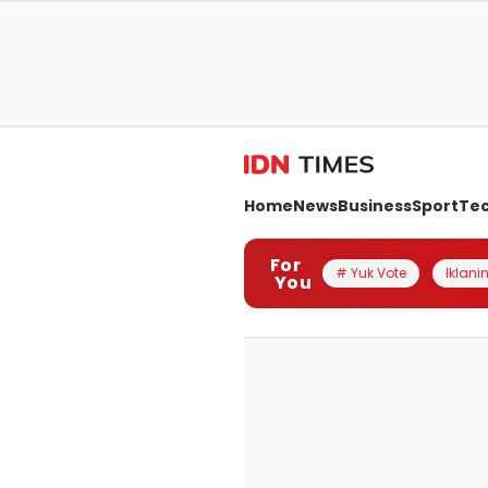
Home
News
Business
Sport
Te
For
# Yuk Vote
Iklanin
You