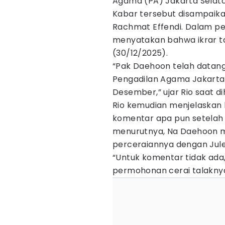
Agama (PA) Jakarta Selata
Kabar tersebut disampaika
Rachmat Effendi. Dalam p
menyatakan bahwa ikrar ta
(30/12/2025).
“Pak Daehoon telah datang 
Pengadilan Agama Jakarta 
Desember,” ujar Rio saat d
Rio kemudian menjelaskan
komentar apa pun setelah 
menurutnya, Na Daehoon m
perceraiannya dengan Jule
“Untuk komentar tidak ada
permohonan cerai talaknya 