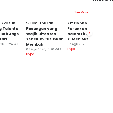
See More
 Kartun
5 Film Liburan
Kit Connor
Te
g Talenta,
Pasangan yang
Perankan Cyclops
d
Bob Jago
Wajib Ditonton
dalam Film Reboot
B
tar!
sebelum Putuskan
X-Men MCU
Ja
26, 16:24 WIB
Menikah
07 Agu 2026, 16:16 WIB
M
Hype
07 Agu 2026, 16:20 WIB
07
Hype
Hy