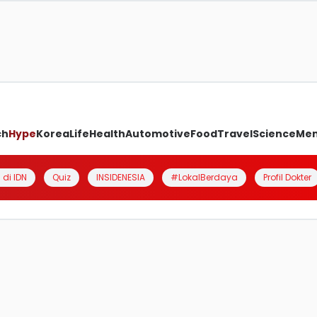
ch
Hype
Korea
Life
Health
Automotive
Food
Travel
Science
Me
 di IDN
Quiz
INSIDENESIA
#LokalBerdaya
Profil Dokter