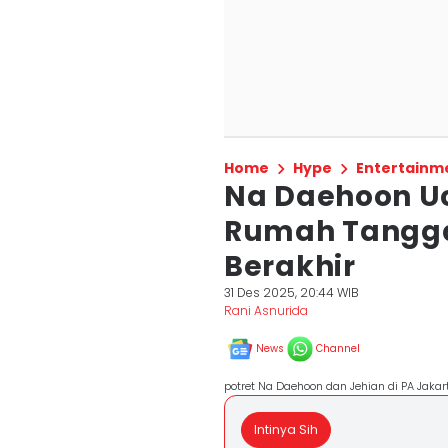
Home
Hype
Entertainm
Na Daehoon Uc
Rumah Tangga
Berakhir
31 Des 2025, 20:44 WIB
Rani Asnurida
News
Channel
potret Na Daehoon dan Jehian di PA Jakar
Intinya Sih