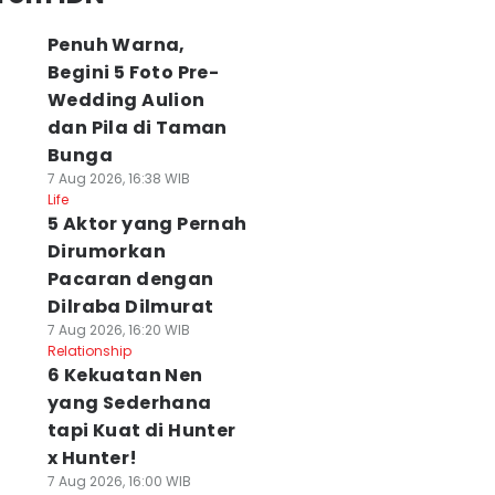
Penuh Warna,
Begini 5 Foto Pre-
Wedding Aulion
ori soal Web Kid
7 Hal Ngeselin Saat
8 Fakta Peran Ba
i Spider-Man:
Main Winning
Hatsanat dalam
dan Pila di Taman
rand New Day,
Eleven PS1 Bareng
Drama BL Thaila
Bunga
di Miles
Teman
Be My Player Tw
7 Aug 2026, 16:38 WIB
orales?
07 Agu 2026, 16:00 WIB
07 Agu 2026, 15:47 WIB
Life
Hype
Hype
 Agu 2026, 16:07 WIB
5 Aktor yang Pernah
pe
Dirumorkan
Pacaran dengan
Dilraba Dilmurat
7 Aug 2026, 16:20 WIB
Relationship
6 Kekuatan Nen
yang Sederhana
tapi Kuat di Hunter
x Hunter!
7 Aug 2026, 16:00 WIB