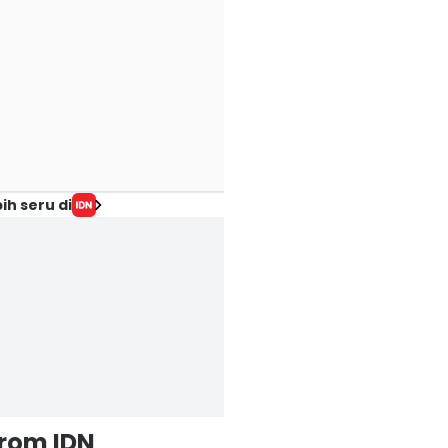
ih seru di
from IDN