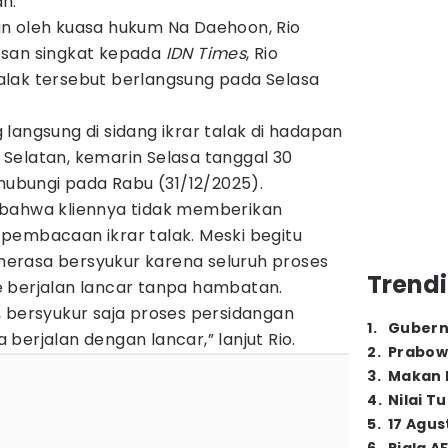
n.
n oleh kuasa hukum Na Daehoon, Rio
esan singkat kepada
IDN Times
, Rio
lak tersebut berlangsung pada Selasa
langsung di sidang ikrar talak di hadapan
Selatan, kemarin Selasa tanggal 30
ihubungi pada Rabu (31/12/2025).
 bahwa kliennya tidak memberikan
pembacaan ikrar talak. Meski begitu
erasa bersyukur karena seluruh proses
Trendi
 berjalan lancar tanpa hambatan.
, bersyukur saja proses persidangan
1
.
Gubern
berjalan dengan lancar,” lanjut Rio.
2
.
Prabow
3
.
Makan B
4
.
Nilai T
5
.
17 Agus