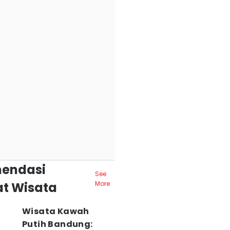
endasi
See
t Wisata
More
Wisata Kawah
Putih Bandung: