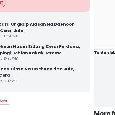
cara Ungkap Alasan Na Daehoon
Cerai Jule
5, 13:04 WIB
hoon Hadiri Sidang Cerai Perdana,
Tonton leb
ingi Jehian Kakak Jerome
5, 10:32 WIB
anan Cinta Na Daehoon dan Jule,
Cerai
5, 17:47 WIB
Cerai
More 