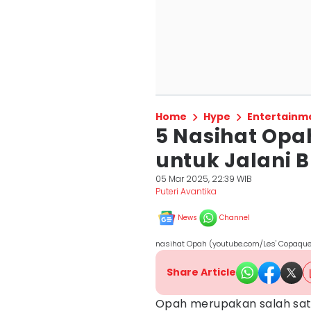
Home
Hype
Entertainm
5 Nasihat Opah
untuk Jalani
05 Mar 2025, 22:39 WIB
Puteri Avantika
News
Channel
nasihat Opah (youtube.com/Les' Copaque
Share Article
Opah merupakan salah satu