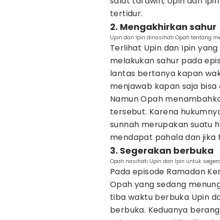
salat tarawih, Upin dan Ip
tertidur.
2. Mengakhirkan sahur
Upin dan Ipin dinasihati Opah tentang 
Terlihat Upin dan Ipin yan
melakukan sahur pada epi
lantas bertanya kapan wak
menjawab kapan saja bisa 
Namun Opah menambahkan 
tersebut. Karena hukumnya
sunnah merupakan suatu hu
mendapat pahala dan jika 
3. Segerakan berbuka
Opah nasihati Upin dan Ipin untuk seger
Pada episode Ramadan Kembal
Opah yang sedang menungg
tiba waktu berbuka Upin da
berbuka. Keduanya beran