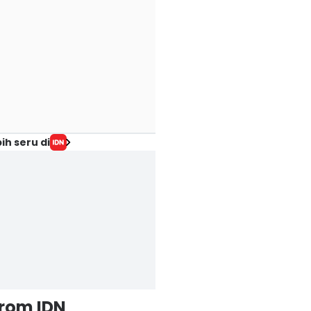
ih seru di
from IDN