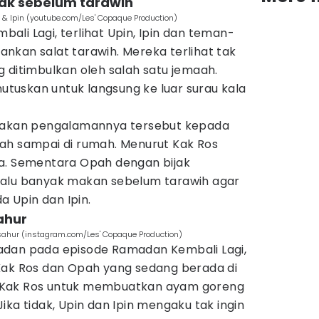
ak sebelum tarawih
& Ipin (youtube.com/Les' Copaque Production)
li Lagi, terlihat Upin, Ipin dan teman-
nkan salat tarawih. Mereka terlihat tak
 ditimbulkan oleh salah satu jemaah.
uskan untuk langsung ke luar surau kala
itakan pengalamannya tersebut kepada
ah sampai di rumah. Menurut Kak Ros
a. Sementara Opah dengan bijak
lalu banyak makan sebelum tarawih agar
da Upin dan Ipin.
ahur
sahur (instagram.com/Les' Copaque Production)
adan pada episode Ramadan Kembali Lagi,
Kak Ros dan Opah yang sedang berada di
 Kak Ros untuk membuatkan ayam goreng
ika tidak, Upin dan Ipin mengaku tak ingin