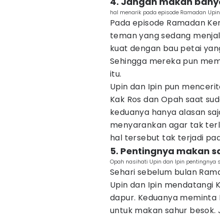
4. Jangan makan bany
hal menarik pada episode Ramadan Upin 
Pada episode Ramadan Kemba
teman yang sedang menjala
kuat dengan bau petai yang
Sehingga mereka pun memut
itu.
Upin dan Ipin pun mencer
Kak Ros dan Opah saat sud
keduanya hanya alasan saj
menyarankan agar tak ter
hal tersebut tak terjadi pa
5. Pentingnya makan s
Opah nasihati Upin dan Ipin pentingnya 
Sehari sebelum bulan Ram
Upin dan Ipin mendatangi 
dapur. Keduanya meminta
untuk makan sahur besok. J