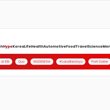
ch
Hype
Korea
Life
Health
Automotive
Food
Travel
Science
Me
 di IDN
Quiz
INSIDENESIA
#LokalBerdaya
Profil Dokter