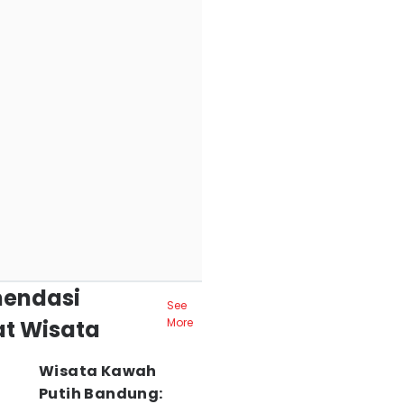
endasi
See
t Wisata
More
Wisata Kawah
Putih Bandung: