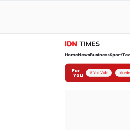
Home
News
Business
Sport
Te
For
# Yuk Vote
Iklanin
You