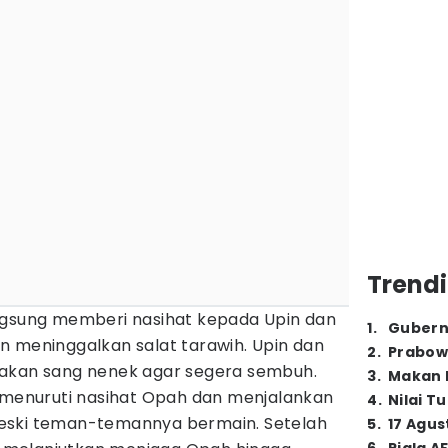
Trendi
ngsung memberi nasihat kepada Upin dan
1
.
Gubern
n meninggalkan salat tarawih. Upin dan
2
.
Prabow
oakan sang nenek agar segera sembuh.
3
.
Makan B
a menuruti nasihat Opah dan menjalankan
4
.
Nilai T
eski teman-temannya bermain. Setelah
5
.
17 Agus