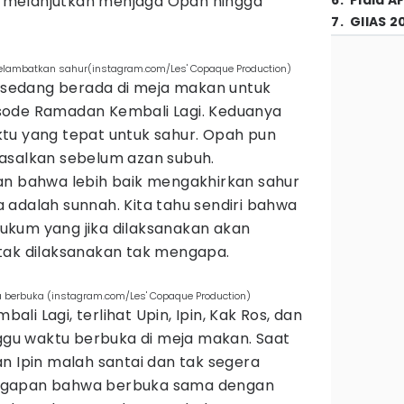
in melanjutkan menjaga Opah hingga
6
.
Piala A
7
.
GIIAS 2
melambatkan sahur(instagram.com/Les' Copaque Production)
g sedang berada di meja makan untuk
sode Ramadan Kembali Lagi. Keduanya
tu yang tepat untuk sahur. Opah pun
asalkan sebelum azan subuh.
bahwa lebih baik mengakhirkan sahur
 adalah sunnah. Kita tahu sendiri bahwa
kum yang jika dilaksanakan akan
tak dilaksanakan tak mengapa.
a berbuka (instagram.com/Les' Copaque Production)
i Lagi, terlihat Upin, Ipin, Kak Ros, dan
u waktu berbuka di meja makan. Saat
n Ipin malah santai dan tak segera
ggapan bahwa berbuka sama dengan