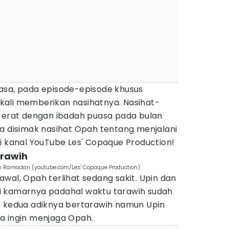
asa, pada episode-episode khusus
ali memberikan nasihatnya. Nasihat-
n erat dengan ibadah puasa pada bulan
ja disimak nasihat Opah tentang menjalani
ri kanal YouTube Les' Copaque Production!
arawih
an Ramadan (youtube.com/Les' Copaque Production)
wal, Opah terlihat sedang sakit. Upin dan
i kamarnya padahal waktu tarawih sudah
k kedua adiknya bertarawih namun Upin
a ingin menjaga Opah.