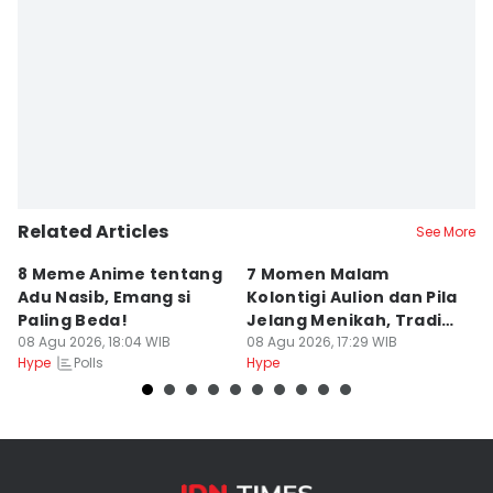
Editor
Addina Zulfa Fa'izah
Related Articles
See More
8 Meme Anime tentang
7 Momen Malam
8
Adu Nasib, Emang si
Kolontigi Aulion dan Pila
M
Paling Beda!
Jelang Menikah, Tradisi
p
08 Agu 2026, 18:04 WIB
Adat Kaili
08 Agu 2026, 17:29 WIB
08
Polls
Hype
Hype
Hy