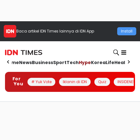
Baca artikel
IDN Times
lainnya di IDN App
Install
Home
News
Business
Sport
Tech
Hype
Korea
Life
Health
Aut
For
# Yuk Vote
Iklanin di IDN
Quiz
INSIDENESIA
You