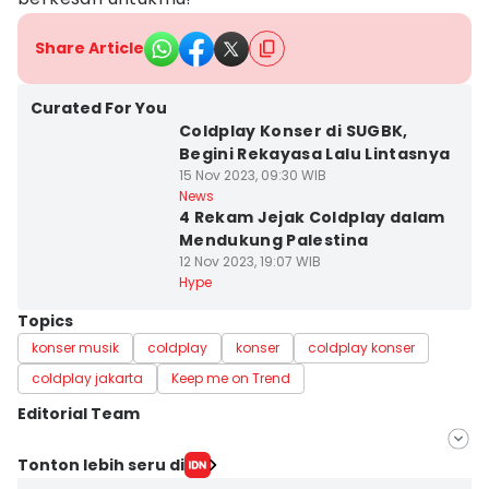
Share Article
Curated For You
Coldplay Konser di SUGBK,
Begini Rekayasa Lalu Lintasnya
15 Nov 2023, 09:30 WIB
News
4 Rekam Jejak Coldplay dalam
Mendukung Palestina
12 Nov 2023, 19:07 WIB
Hype
Topics
konser musik
coldplay
konser
coldplay konser
coldplay jakarta
Keep me on Trend
Editorial Team
Editor
Tonton lebih seru di
Ana Widiawati