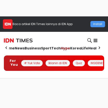
Baca artikel
IDN Times
lainnya di IDN App
Install
Home
News
Business
Sport
Tech
Hype
Korea
Life
Health
Aut
For
# Yuk Vote
Iklanin di IDN
Quiz
INSIDENESIA
You