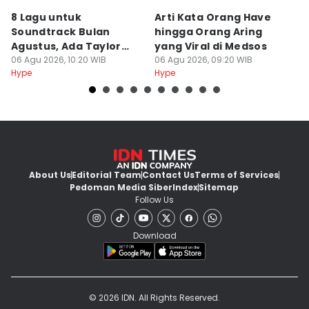
8 Lagu untuk
Arti Kata Orang Have
K
Soundtrack Bulan
hingga Orang Aring
H
Agustus, Ada Taylor
yang Viral di Medsos
P
Swift!
06 Agu 2026, 10:20 WIB
06 Agu 2026, 09:20 WIB
P
06
Hype
Hype
Hy
About Us
Editorial Team
Contact Us
Terms of Services
Pedoman Media Siber
Index
Sitemap
Follow Us
Download
© 2026 IDN. All Rights Reserved.