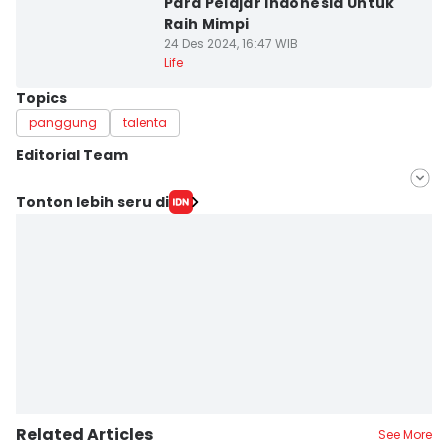
Para Pelajar Indonesia Untuk
Raih Mimpi
24 Des 2024, 16:47 WIB
Life
Topics
panggung
talenta
Editorial Team
Editor
Tonton lebih seru di
Anastasia Desire
Editor
Tisa Ajeng M
Related Articles
See More