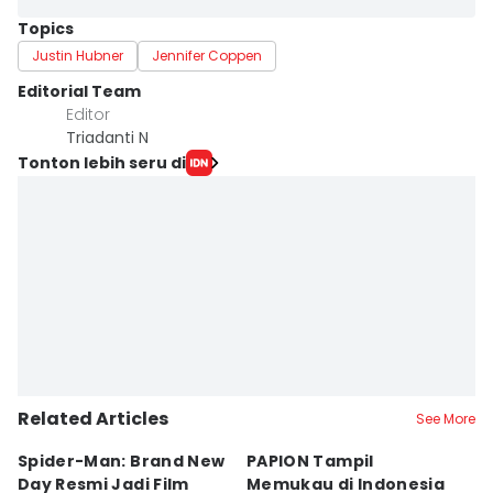
Topics
Justin Hubner
Jennifer Coppen
Editorial Team
Editor
Triadanti N
Tonton lebih seru di
Related Articles
See More
Spider-Man: Brand New
PAPION Tampil
5 
Day Resmi Jadi Film
Memukau di Indonesia
p