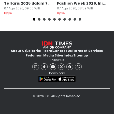
Terlaris 2026 dalam 7
Fashion Week 2026, Ini
E
Hari
07 Agu 2026, 09:06 WIB
Ceritanya
07 Agu 2026, 08:59 WIB
K
07
Hype
Hype
Hy
About Us
Editorial Team
Contact Us
Terms of Services
Pedoman Media Siber
Index
Sitemap
Follow Us
Download
© 2026 IDN. All Rights Reserved.