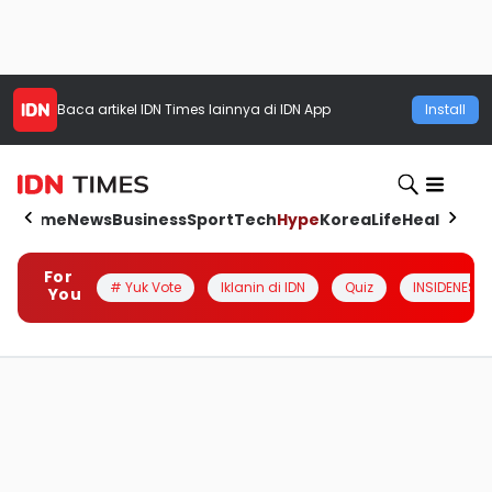
Baca artikel
IDN Times
lainnya di IDN App
Install
Home
News
Business
Sport
Tech
Hype
Korea
Life
Health
Aut
For
# Yuk Vote
Iklanin di IDN
Quiz
INSIDENESIA
You