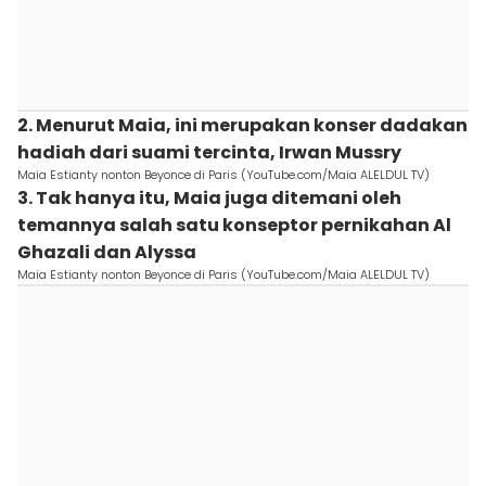
2. Menurut Maia, ini merupakan konser dadakan
hadiah dari suami tercinta, Irwan Mussry
Maia Estianty nonton Beyonce di Paris (YouTube.com/Maia ALELDUL TV)
3. Tak hanya itu, Maia juga ditemani oleh
temannya salah satu konseptor pernikahan Al
Ghazali dan Alyssa
Maia Estianty nonton Beyonce di Paris (YouTube.com/Maia ALELDUL TV)