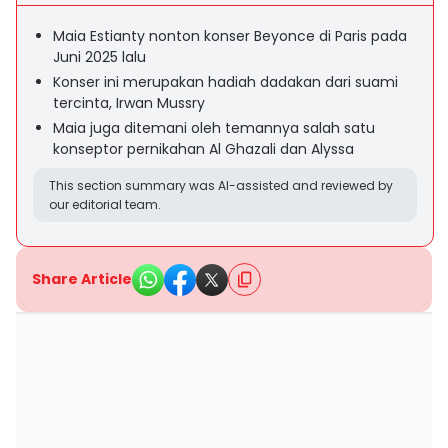
Maia Estianty nonton konser Beyonce di Paris pada
Juni 2025 lalu
Konser ini merupakan hadiah dadakan dari suami
tercinta, Irwan Mussry
Maia juga ditemani oleh temannya salah satu
konseptor pernikahan Al Ghazali dan Alyssa
This section summary was AI-assisted and reviewed by
our editorial team.
Share Article