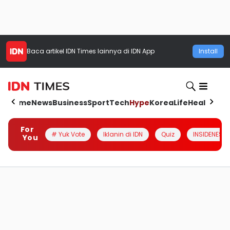
Baca artikel
IDN Times
lainnya di IDN App
Install
Home
News
Business
Sport
Tech
Hype
Korea
Life
Health
Aut
For
# Yuk Vote
Iklanin di IDN
Quiz
INSIDENESIA
You