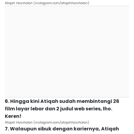
Atiqah Hasiholan (instagram.com/atiqahhasiholan)
6. Hingga kini Atiqah sudah membintangi 26
film layar lebar dan 2 judul web series, lho.
Keren!
Atiqah Hasiholan (instagram.com/atiqahhasiholan)
7. Walaupun sibuk dengan kariernya, Atiqah