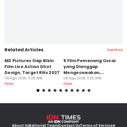
Related Articles
See More
MD Pictures Siap Bikin
5 Film Pemenang Oscar
10
Film Live Action Dhot
yang Dianggap
B
Design, Target Rilis 2027
Mengecewakan,
d
08 Agu 2026, 11:28 WIB
Kenapa?
08 Agu 2026, 11:20 WIB
08
Hype
Hype
Hy
About Us
Editorial Team
Contact Us
Terms of Services