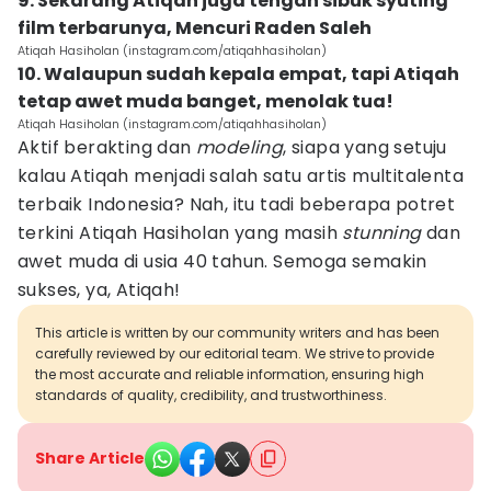
9. Sekarang Atiqah juga tengah sibuk syuting
film terbarunya, Mencuri Raden Saleh
Atiqah Hasiholan (instagram.com/atiqahhasiholan)
10. Walaupun sudah kepala empat, tapi Atiqah
tetap awet muda banget, menolak tua!
Atiqah Hasiholan (instagram.com/atiqahhasiholan)
Aktif berakting dan
modeling
, siapa yang setuju
kalau Atiqah menjadi salah satu artis multitalenta
terbaik Indonesia? Nah, itu tadi beberapa potret
terkini Atiqah Hasiholan yang masih
stunning
dan
awet muda di usia 40 tahun. Semoga semakin
sukses, ya, Atiqah!
This article is written by our community writers and has been
carefully reviewed by our editorial team. We strive to provide
the most accurate and reliable information, ensuring high
standards of quality, credibility, and trustworthiness.
Share Article