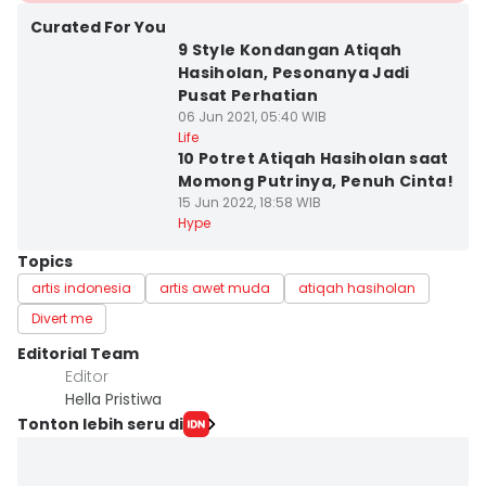
Curated For You
9 Style Kondangan Atiqah
Hasiholan, Pesonanya Jadi
Pusat Perhatian
06 Jun 2021, 05:40 WIB
Life
10 Potret Atiqah Hasiholan saat
Momong Putrinya, Penuh Cinta!
15 Jun 2022, 18:58 WIB
Hype
Topics
artis indonesia
artis awet muda
atiqah hasiholan
Divert me
Editorial Team
Editor
Hella Pristiwa
Tonton lebih seru di