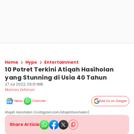
Home
Hype
Entertainment
10 Potret Terkini Atiqah Hasiholan
yang Stunning di Usia 40 Tahun
27 Jul 2022, 09:01 WIB
Marissa Zefanya
News
Channel
Add Us on Google
Atiqah Hasiholan (instagram.com/atiqahhasiholan)
Share Article