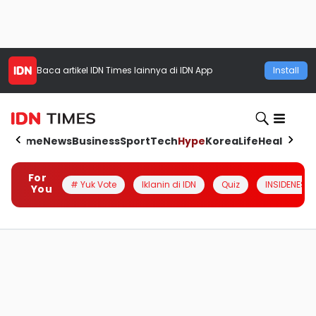
Baca artikel
IDN Times
lainnya di IDN App
Install
Home
News
Business
Sport
Tech
Hype
Korea
Life
Health
Aut
For
# Yuk Vote
Iklanin di IDN
Quiz
INSIDENESIA
You