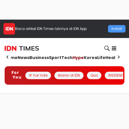
Baca artikel
IDN Times
lainnya di IDN App
Install
Home
News
Business
Sport
Tech
Hype
Korea
Life
Health
Aut
For
# Yuk Vote
Iklanin di IDN
Quiz
INSIDENESIA
You