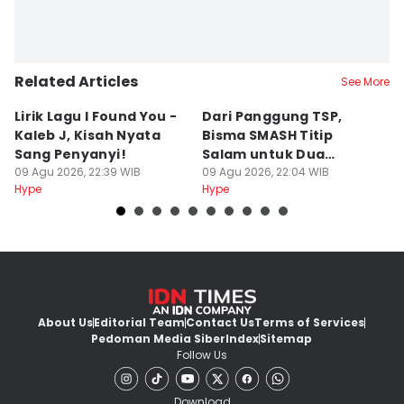
Related Articles
See More
Lirik Lagu I Found You -
Dari Panggung TSP,
S
Kaleb J, Kisah Nyata
Bisma SMASH Titip
B
Sang Penyanyi!
Salam untuk Dua
S
09 Agu 2026, 22:39 WIB
Mantan Member
09 Agu 2026, 22:04 WIB
R
09
Hype
Hype
Hy
About Us
Editorial Team
Contact Us
Terms of Services
Pedoman Media Siber
Index
Sitemap
Follow Us
Download