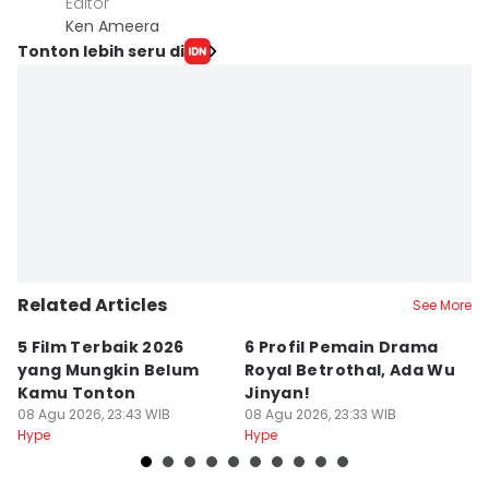
Editor
Ken Ameera
Tonton lebih seru di
Related Articles
See More
5 Film Terbaik 2026
6 Profil Pemain Drama
5
yang Mungkin Belum
Royal Betrothal, Ada Wu
P
Kamu Tonton
Jinyan!
M
08 Agu 2026, 23:43 WIB
08 Agu 2026, 23:33 WIB
08
Hype
Hype
Hy