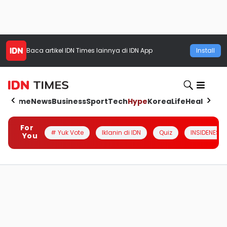
Baca artikel
IDN Times
lainnya di IDN App
Install
Home
News
Business
Sport
Tech
Hype
Korea
Life
Health
Aut
For
# Yuk Vote
Iklanin di IDN
Quiz
INSIDENESIA
You