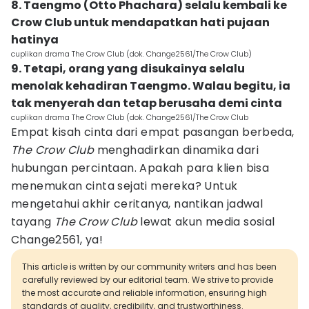
8. Taengmo (Otto Phachara) selalu kembali ke
Crow Club untuk mendapatkan hati pujaan
hatinya
cuplikan drama The Crow Club (dok. Change2561/The Crow Club)
9. Tetapi, orang yang disukainya selalu
menolak kehadiran Taengmo. Walau begitu, ia
tak menyerah dan tetap berusaha demi cinta
cuplikan drama The Crow Club (dok. Change2561/The Crow Club
Empat kisah cinta dari empat pasangan berbeda,
The Crow Club
menghadirkan dinamika dari
hubungan percintaan. Apakah para klien bisa
menemukan cinta sejati mereka? Untuk
mengetahui akhir ceritanya, nantikan jadwal
tayang
The Crow Club
lewat akun media sosial
Change2561, ya!
This article is written by our community writers and has been
carefully reviewed by our editorial team. We strive to provide
the most accurate and reliable information, ensuring high
standards of quality, credibility, and trustworthiness.