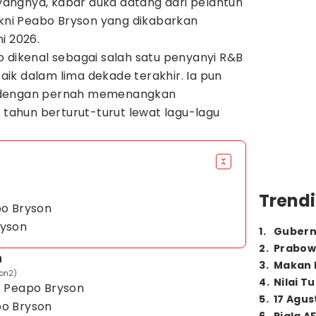
Sayangnya, kabar duka datang dari pelantun
akni Peabo Bryson yang dikabarkan
i 2026.
 dikenal sebagai salah satu penyanyi R&B
ik dalam lima dekade terakhir. Ia pun
 dengan pernah memenangkan
ahun berturut-turut lewat lagu-lagu
Trendi
bo Bryson
ryson
1
.
Gubern
2
.
Prabow
n
3
.
Makan B
on2)
4
.
Nilai T
 Peapo Bryson
5
.
17 Agus
o Bryson