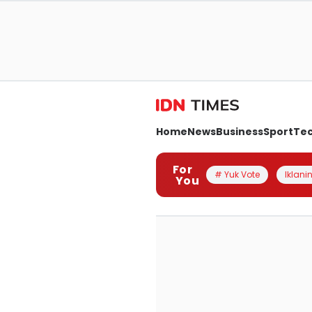
Home
News
Business
Sport
Te
For
# Yuk Vote
Iklanin
You