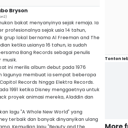
abo Bryson
on2)
ukan bakat menyanyinya sejak remaja. Ia
r profesionalnya sejak usia 14 tahun,
uk grup lokal bernama Al Freeman and The
ian ketika usianya 16 tahun, ia sudah
ersama Bang Records sebagai penulis
Tonton leb
r musik.
kat ini merilis album debut pada 1976
an lagunya membuat ia sempat beberapa
i Capitol Records hingga Elektra Records.
ada 1991 ketika Disney menggaetnya untuk
ck proyek animasi mereka, Aladdin dan
an lagu "A Whole New World" yang
sney terbaik dan banyak dinyanyikan ulang
More 
ama. Kemudian lagu "Beauty and the