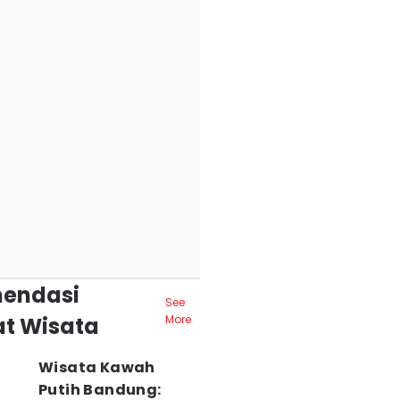
endasi
See
t Wisata
More
Wisata Kawah
Putih Bandung: