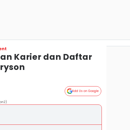
ent
anan Karier dan Daftar
ryson
Add Us on Google
on2)