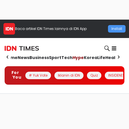
Baca artikel
IDN Times
lainnya di IDN App
Install
Home
News
Business
Sport
Tech
Hype
Korea
Life
Health
Aut
For
# Yuk Vote
Iklanin di IDN
Quiz
INSIDENESIA
You