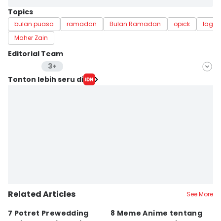
Topics
bulan puasa
ramadan
Bulan Ramadan
opick
lagu r
Maher Zain
Editorial Team
3+
Editor
Tonton lebih seru di
Sierra Citra
Editor
Diana Hasna
Editor
Stella Azasya
Related Articles
See More
7 Potret Prewedding
8 Meme Anime tentang
P