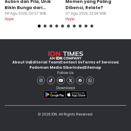
Aulion dan Pila, Unik
Momen yang Paling
T
Bikin Bunga dari
Dibenci, Relate?
H
Kardus!
08 Agu 2026, 00:07 WIB
07 Agu 2026, 22:28 WIB
R
07
Hype
Hype
Hy
About Us
Editorial Team
Contact Us
Terms of Services
Pedoman Media Siber
Index
Sitemap
Follow Us
Download
© 2026 IDN. All Rights Reserved.