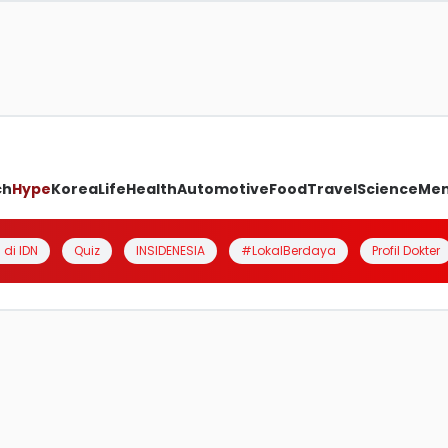
ch
Hype
Korea
Life
Health
Automotive
Food
Travel
Science
Me
 di IDN
Quiz
INSIDENESIA
#LokalBerdaya
Profil Dokter