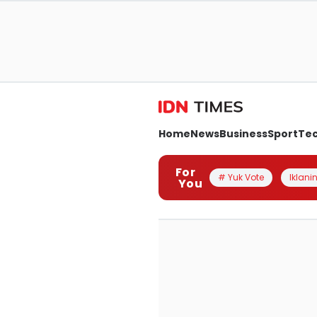
Home
News
Business
Sport
Te
For
# Yuk Vote
Iklanin
You