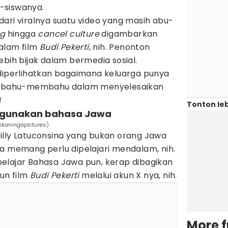
-siswanya.
ari viralnya suatu video yang masih abu-
ng
hingga
cancel culture
digambarkan
dalam film
Budi Pekerti
, nih. Penonton
ebih bijak dalam bermedia sosial.
 diperlihatkan bagaimana keluarga punya
ng bahu-membahu dalam menyelesaikan
!
Tonton leb
nggunakan bahasa Jawa
/@kaningapictures)
illy Latuconsina yang bukan orang Jawa
a memang perlu dipelajari mendalam, nih.
elajar Bahasa Jawa pun, kerap dibagikan
un film
Budi Pekerti
melalui akun X nya, nih.
More 