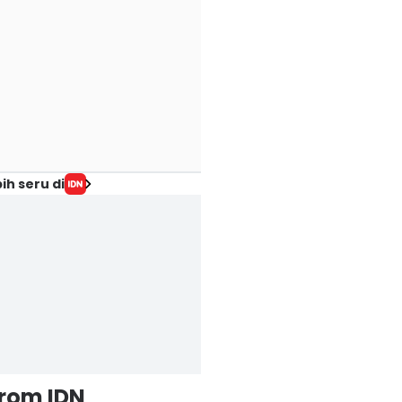
ih seru di
from IDN