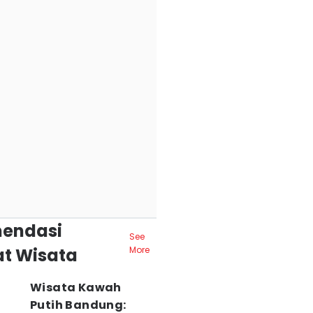
endasi
See
t Wisata
More
Wisata Kawah
Putih Bandung: