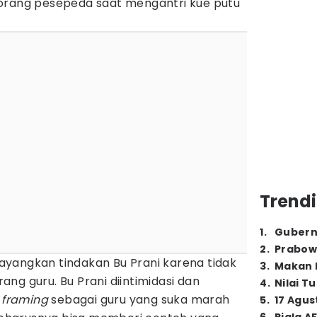
orang pesepeda saat mengantri kue putu
Trendi
1
.
Gubern
2
.
Prabow
yangkan tindakan Bu Prani karena tidak
3
.
Makan B
ng guru. Bu Prani diintimidasi dan
4
.
Nilai T
-
framing
sebagai guru yang suka marah
5
.
17 Agus