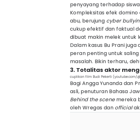
penyayang terhadap siswa
Kompleksitas efek domino d
abu, berujung
cyber bullyi
cukup efektif dan faktual 
dibuat makin melek untuk l
Dalam kasus Bu Prani juga
peran penting untuk sali
masalah. Bikin terharu, deh
3. Totalitas aktor me
cuplikan film Budi Pekerti (youtube.com
Bagi Angga Yunanda dan Pr
asli, penuturan Bahasa Jaw
Behind the scene
mereka b
oleh Wregas dan
official
ak