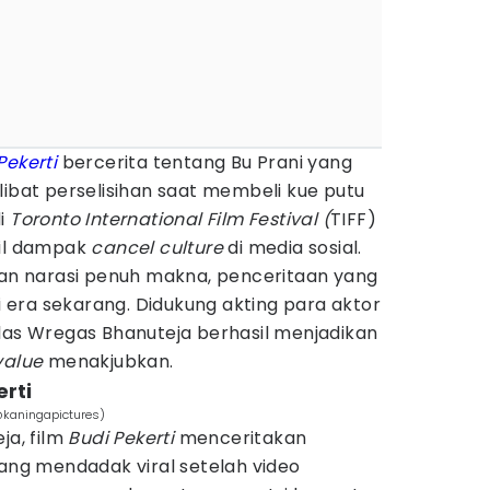
Pekerti
bercerita tentang Bu Prani yang
libat perselisihan saat membeli kue putu
di
Toronto International Film Festival (
TIFF)
til dampak
cancel culture
di media sosial.
an narasi penuh makna, penceritaan yang
i era sekarang. Didukung akting para aktor
elas Wregas Bhanuteja berhasil menjadikan
value
menakjubkan.
erti
/@kaningapictures)
ja, film
Budi Pekerti
menceritakan
yang mendadak viral setelah video