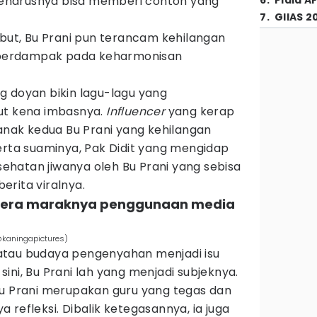
eharusnya bisa memberi contoh yang
6
.
Piala A
7
.
GIIAS 2
ebut, Bu Prani pun terancam kehilangan
a berdampak pada keharmonisan
g doyan bikin lagu-lagu yang
ut kena imbasnya.
Influencer
yang kerap
 anak kedua Bu Prani yang kehilangan
erta suaminya, Pak Didit yang mengidap
esehatan jiwanya oleh Bu Prani yang sebisa
rita viralnya.
 di era maraknya penggunaan media
/@kaningapictures)
atau budaya pengenyahan menjadi isu
i sini, Bu Prani lah yang menjadi subjeknya.
Bu Prani merupakan guru yang tegas dan
 refleksi. Dibalik ketegasannya, ia juga