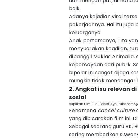
dan mengumpat, dimana s
baik.
Adanya kejadian viral ters
pekerjaannya. Hal itu jug
keluarganya.
Anak pertamanya, Tita yan
menyuarakan keadilan, tur
dipanggil Muklas Animalia,
kepercayaan dari publik. S
bipolar ini sangat dijaga k
mungkin tidak mendengar be
2. Angkat isu relevan
sosial
cuplikan film Budi Pekerti (youtube.com
Fenomena
cancel
culture
yang dibicarakan film ini. D
Sebagai seorang guru BK, 
sering memberikan siswanya