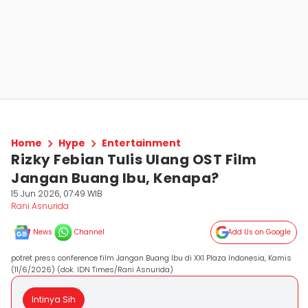
Home
Hype
Entertainment
Rizky Febian Tulis Ulang OST Film
Jangan Buang Ibu, Kenapa?
15 Jun 2026, 07:49 WIB
Rani Asnurida
News
Channel
Add Us on Google
potret press conference film Jangan Buang Ibu di XXI Plaza Indonesia, Kamis
(11/6/2026) (dok. IDN Times/Rani Asnurida)
Intinya Sih