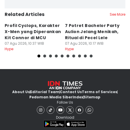
Related Articles
See More
Profil Cyclops, Karakter
7 Potret Bachelor Party
D
X-Men yang Diperankan
Aulion Jelang Menikah,
M
Kit Connor di MCU
Ritual di Pecel Lele
A
07 Agu 2026, 10:37 WIB
07 Agu 2026, 10:17 WIB
J
07
Hype
Hype
Hy
About Us
Editorial Team
Contact Us
Terms of Services
Pedoman Media Siber
Index
Sitemap
Follow Us
Download