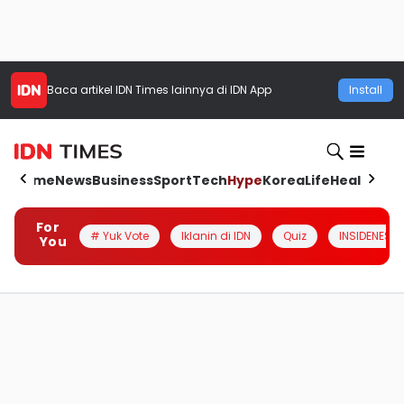
Baca artikel
IDN Times
lainnya di IDN App
Install
Home
News
Business
Sport
Tech
Hype
Korea
Life
Health
Aut
For
# Yuk Vote
Iklanin di IDN
Quiz
INSIDENESIA
You