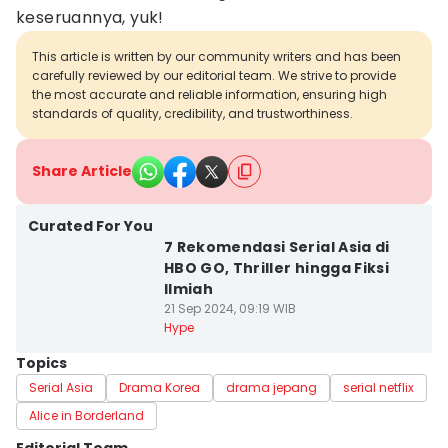
keseruannya, yuk!
This article is written by our community writers and has been
carefully reviewed by our editorial team. We strive to provide
the most accurate and reliable information, ensuring high
standards of quality, credibility, and trustworthiness.
Share Article
Curated For You
7 Rekomendasi Serial Asia di
HBO GO, Thriller hingga Fiksi
Ilmiah
21 Sep 2024, 09:19 WIB
Hype
Topics
Serial Asia
Drama Korea
drama jepang
serial netflix
Alice in Borderland