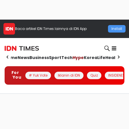
Baca artikel
IDN Times
lainnya di IDN App
Install
Home
News
Business
Sport
Tech
Hype
Korea
Life
Health
Aut
For
# Yuk Vote
Iklanin di IDN
Quiz
INSIDENESIA
You