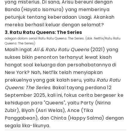
yang misterius. Di sana, Arisu bereuni dengan
Banda (Hayato Isomura) yang memberinya
petunjuk tentang keberadaan Usagi. Akankah
mereka berhasil keluar dengan selamat?
3. Ratu Ratu Queens: The Series
adegan dalam serial Ratu Ratu Queens: The Series. (dok. Netflix/Ratu Ratu
Queens: The Series)
Masih ingat
Ali & Ratu Ratu Queens
(2021) yang
sukses bikin penonton terhanyut lewat kisah
hangat soal keluarga dan persahabatannya di
New York? Nah, Netflix telah menyiapkan
prekuelnya yang gak kalah seru, yaitu
Ratu Ratu
Queens: The Series
. Bakal tayang perdana 12
September 2025, kali ini, fokus cerita bergeser ke
kehidupan para "Queens", yaitu Party (Nirina
Zubir), Biyah (Asri Welas), Ance (Tika
Panggabean), dan Chinta (Happy Salma) dengan
segala lika-likunya.