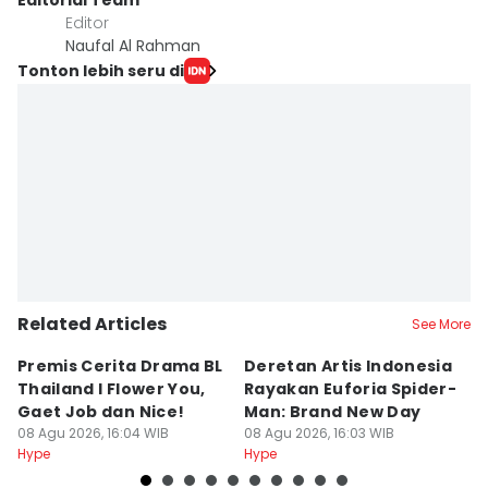
Editorial Team
Editor
Naufal Al Rahman
Tonton lebih seru di
Related Articles
See More
Premis Cerita Drama BL
Deretan Artis Indonesia
7
Thailand I Flower You,
Rayakan Euforia Spider-
K
Gaet Job dan Nice!
Man: Brand New Day
K
08 Agu 2026, 16:04 WIB
08 Agu 2026, 16:03 WIB
08
Hype
Hype
Hy