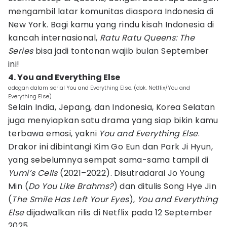
mengambil latar komunitas diaspora Indonesia di
New York. Bagi kamu yang rindu kisah Indonesia di
kancah internasional,
Ratu Ratu Queens: The
Series
bisa jadi tontonan wajib bulan September
ini!
4. You and Everything Else
adegan dalam serial You and Everything Else. (dok. Netflix/You and
Everything Else)
Selain India, Jepang, dan Indonesia, Korea Selatan
juga menyiapkan satu drama yang siap bikin kamu
terbawa emosi, yakni
You and Everything Else
.
Drakor ini dibintangi Kim Go Eun dan Park Ji Hyun,
yang sebelumnya sempat sama-sama tampil di
Yumi’s Cells
(2021–2022). Disutradarai Jo Young
Min (
Do You Like Brahms?
) dan ditulis Song Hye Jin
(
The Smile Has Left Your Eyes
),
You and Everything
Else
dijadwalkan rilis di Netflix pada 12 September
2025.