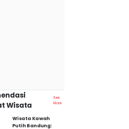
endasi
See
t Wisata
More
Wisata Kawah
Putih Bandung: