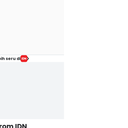
ih seru di
from IDN