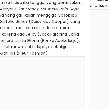
6
.
Piala A
mika hidup ibu tunggal yang berantakan,
7
.
GIIAS 2
i
Margo's Got Money Troubles
,
Rain Dogs
nya yang gak kalah menggigit. Sosok ibu
h Costello Jones (Daisy May Cooper) yang
realita setelah diusir dari tempat
n, karena ada Selby (Jack Farthing), pria
enjara, serta Gloria (Ronkẹ Adékoluẹjo),
g ikut mewarnai hidupnya sekaligus
i, Iris (Fleur Tashjian).