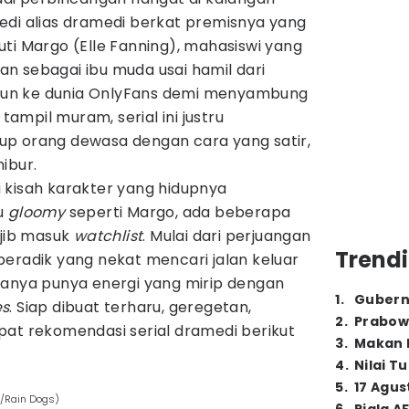
di alias dramedi berkat premisnya yang
ti Margo (Elle Fanning), mahasiswi yang
n sebagai ibu muda usai hamil dari
erjun ke dunia OnlyFans demi menyambung
 tampil muram, serial ini justru
p orang dewasa dengan cara yang satir,
ibur.
 kisah karakter yang hidupnya
u
gloomy
seperti Margo, ada beberapa
ajib masuk
watchlist
. Mulai dari perjuangan
Trendi
beradik yang nekat mencari jalan keluar
uanya punya energi yang mirip dengan
1
.
Gubern
es
. Siap dibuat terharu, geregetan,
2
.
Prabow
pat rekomendasi serial dramedi berikut
3
.
Makan B
4
.
Nilai T
5
.
17 Agus
O/Rain Dogs)