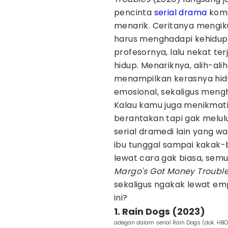
pencinta
serial drama
kome
menarik. Ceritanya mengiku
harus menghadapi kehidupa
profesornya, lalu nekat t
hidup. Menariknya, alih-alih
menampilkan kerasnya hidu
emosional, sekaligus mengh
Kalau kamu juga menikmati
berantakan tapi gak melul
serial dramedi lain yang w
ibu tunggal sampai kakak-
lewat cara gak biasa, sem
Margo's Got Money Troubl
sekaligus ngakak lewat em
ini?
1. Rain Dogs (2023)
adegan dalam serial Rain Dogs (dok. HB