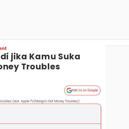
ent
edi jika Kamu Suka
oney Troubles
Add Us on Google
roubles (dok. Apple TV/Margo's Got Money Troubles)