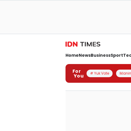
Home
News
Business
Sport
Te
For
# Yuk Vote
Iklanin
You