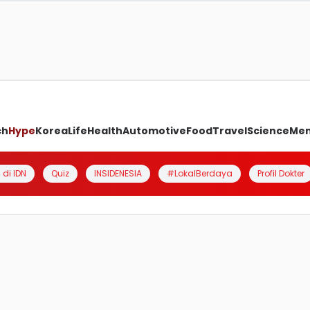
ch
Hype
Korea
Life
Health
Automotive
Food
Travel
Science
Me
 di IDN
Quiz
INSIDENESIA
#LokalBerdaya
Profil Dokter