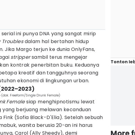
, serial ini punya DNA yang sangat mirip
 Troubles
dalam hal bertahan hidup
. Jika Margo terjun ke dunia OnlyFans,
bagai
stripper
sambil terus mengejar
Tonton leb
an kontrak penerbitan buku. Keduanya
tapa kreatif dan tangguhnya seorang
utuhan ekonomi di lingkungan urban.
 (2022–2023)
 (dok. Freeform/Single Drunk Female)
unk Female
siap menghipnotismu lewat
ng yang berjuang melawan kecanduan
ink (Sofia Black-D'Elia). Setelah sebuah
abuk, wanita berusia 20-an ini harus
More 
unya, Carol (Ally Sheedy), demi