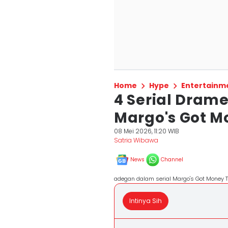
Home
Hype
Entertainm
4 Serial Dram
Margo's Got M
08 Mei 2026, 11:20 WIB
Satria Wibawa
News
Channel
adegan dalam serial Margo's Got Money T
Intinya Sih