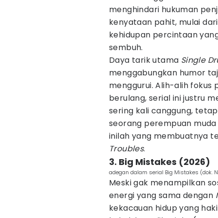
menghindari hukuman penj
kenyataan pahit, mulai dar
kehidupan percintaan yang 
sembuh.
Daya tarik utama
Single D
menggabungkan humor taja
menggurui. Alih-alih fok
berulang, serial ini justr
sering kali canggung, teta
seorang perempuan muda 
inilah yang membuatnya t
Troubles
.
3. Big Mistakes (2026)
adegan dalam serial Big Mistakes (dok. N
Meski gak menampilkan sosok
energi yang sama dengan
kekacauan hidup yang haki