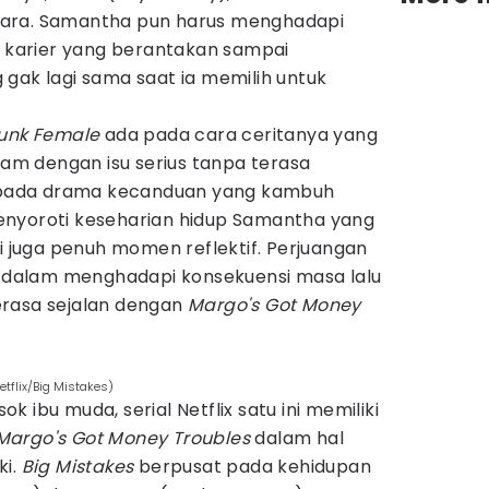
ara. Samantha pun harus menghadapi
i karier yang berantakan sampai
gak lagi sama saat ia memilih untuk
runk Female
ada pada cara ceritanya yang
m dengan isu serius tanpa terasa
us pada drama kecanduan yang kambuh
u menyoroti keseharian hidup Samantha yang
pi juga penuh momen reflektif. Perjuangan
dalam menghadapi konsekuensi masa lalu
erasa sejalan dengan
Margo's Got Money
etflix/Big Mistakes)
 ibu muda, serial Netflix satu ini memiliki
Margo's Got Money Troubles
dalam hal
ki.
Big Mistakes
berpusat pada kehidupan