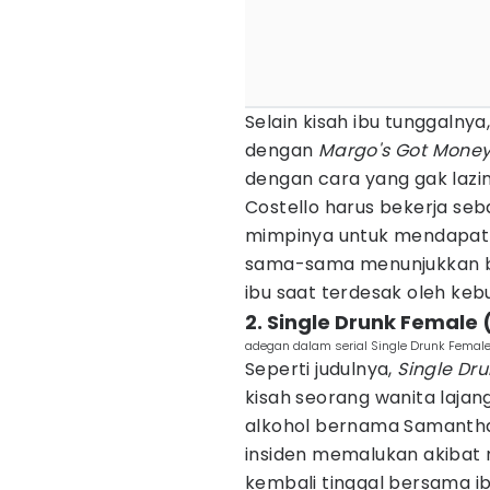
Selain kisah ibu tunggalnya
dengan
Margo's Got Money
dengan cara yang gak lazim
Costello harus bekerja se
mimpinya untuk mendapatk
sama-sama menunjukkan be
ibu saat terdesak oleh keb
2. Single Drunk Female
adegan dalam serial Single Drunk Female
Seperti judulnya,
Single Dr
kisah seorang wanita laja
alkohol bernama Samantha F
insiden memalukan akibat m
kembali tinggal bersama ib