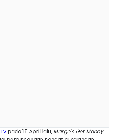
 TV
pada 15 April lalu,
Margo's Got Money
adi perbincangan hangat di kalangan