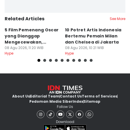
Related Articles
See More
5 Film Pemenang Oscar
10 Potret Artis Indonesia
S
yang Dianggap
Bertemu Pemain Milan
H
Mengecewakan,
dan Chelsea di Jakarta
M
Kenapa?
08 Agu 2026, 11:20 WIB
08 Agu 2026, 10:21 WIB
08
Hype
Hype
Hy
About Us
Editorial Team
Contact Us
Terms of Services
Pedoman Media Siber
Index
Sitemap
Follow Us
Download