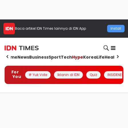
Baca artikel
IDN Times
lainnya di IDN App
Install
Home
News
Business
Sport
Tech
Hype
Korea
Life
Health
Aut
For
# Yuk Vote
Iklanin di IDN
Quiz
INSIDENESIA
You