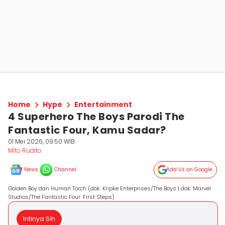
Home
Hype
Entertainment
4 Superhero The Boys Parodi The
Fantastic Four, Kamu Sadar?
01 Mei 2026, 09:50 WIB
Mito Rudito
News
Channel
Add Us on Google
Golden Boy dan Human Torch (dok. Kripke Enterprises/The Boys | dok. Marvel
Studios/The Fantastic Four: First Steps)
Intinya Sih