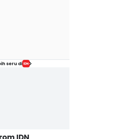
ih seru di
from IDN