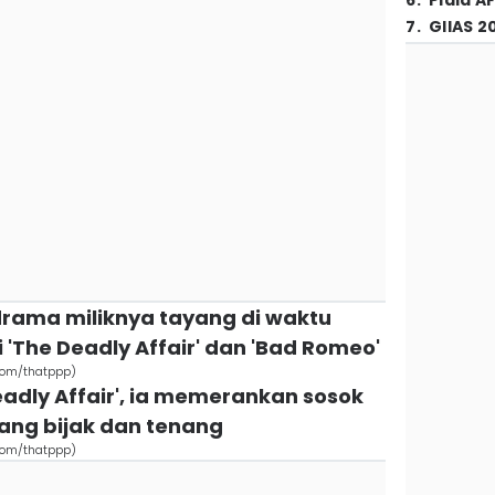
6
.
Piala A
7
.
GIIAS 2
 drama miliknya tayang di waktu
'The Deadly Affair' dan 'Bad Romeo'
com/thatppp)
adly Affair', ia memerankan sosok
ang bijak dan tenang
com/thatppp)