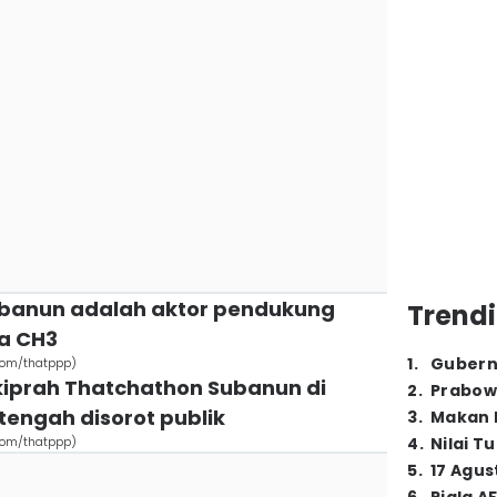
ubanun adalah aktor pendukung
Trendi
a CH3
1
.
Gubern
com/thatppp)
, kiprah Thatchathon Subanun di
2
.
Prabow
tengah disorot publik
3
.
Makan B
com/thatppp)
4
.
Nilai T
5
.
17 Agus