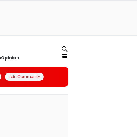
n
Opinion
Join Community