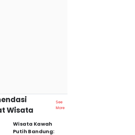
endasi
See
t Wisata
More
Wisata Kawah
Putih Bandung: