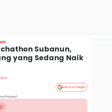
ent
tchathon Subanun,
ung yang Sedang Naik
udoyo
Add Us on Google
com/thatppp)