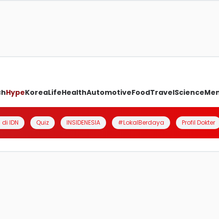
ch
Hype
Korea
Life
Health
Automotive
Food
Travel
Science
Me
 di IDN
Quiz
INSIDENESIA
#LokalBerdaya
Profil Dokter