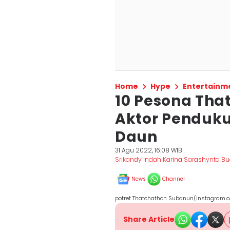
Home
Hype
Entertainm
10 Pesona Tha
Aktor Penduk
Daun
31 Agu 2022, 16:08 WIB
Srikandy Indah Karina Sarashynta B
News
Channel
potret Thatchathon Subanun(instagram.
Share Article