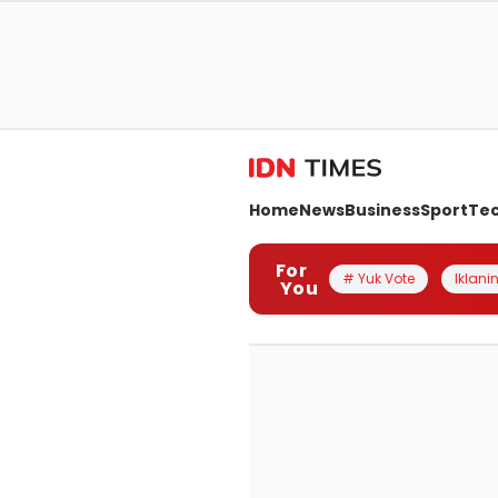
Home
News
Business
Sport
Te
For
# Yuk Vote
Iklanin
You