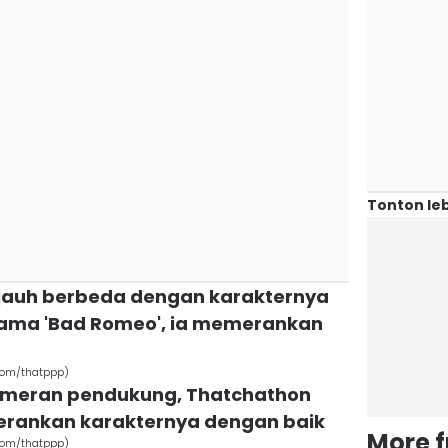
Tonton leb
k jauh berbeda dengan karakternya
rama 'Bad Romeo', ia memerankan
com/thatppp)
pemeran pendukung, Thatchathon
ankan karakternya dengan baik
More 
com/thatppp)