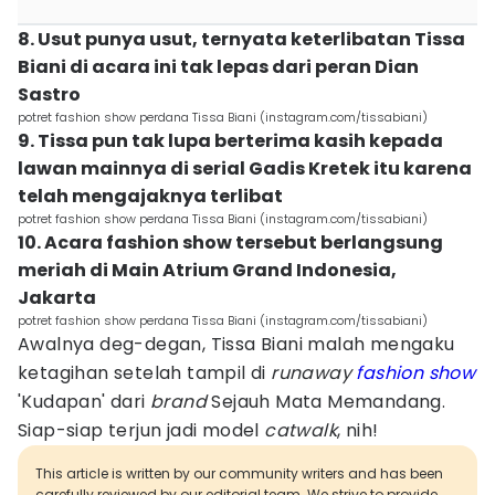
8. Usut punya usut, ternyata keterlibatan Tissa
Biani di acara ini tak lepas dari peran Dian
Sastro
potret fashion show perdana Tissa Biani (instagram.com/tissabiani)
9. Tissa pun tak lupa berterima kasih kepada
lawan mainnya di serial Gadis Kretek itu karena
telah mengajaknya terlibat
potret fashion show perdana Tissa Biani (instagram.com/tissabiani)
10. Acara fashion show tersebut berlangsung
meriah di Main Atrium Grand Indonesia,
Jakarta
potret fashion show perdana Tissa Biani (instagram.com/tissabiani)
Awalnya deg-degan, Tissa Biani malah mengaku
ketagihan setelah tampil di
runaway
fashion show
'Kudapan' dari
brand
Sejauh Mata Memandang.
Siap-siap terjun jadi model
catwalk
, nih!
This article is written by our community writers and has been
carefully reviewed by our editorial team. We strive to provide