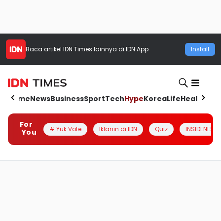
Baca artikel
IDN Times
lainnya di IDN App
Install
Home
News
Business
Sport
Tech
Hype
Korea
Life
Health
Aut
For
# Yuk Vote
Iklanin di IDN
Quiz
INSIDENESIA
You