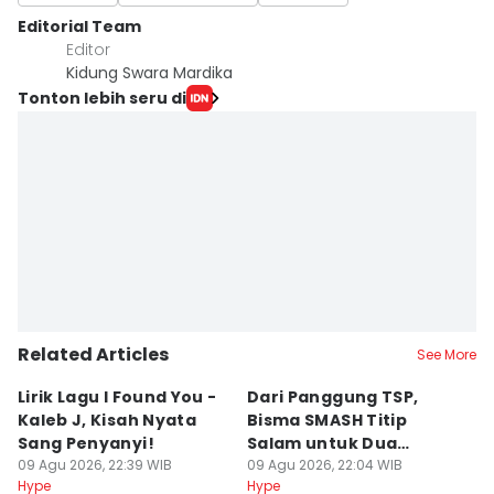
Editorial Team
Editor
Kidung Swara Mardika
Tonton lebih seru di
Related Articles
See More
Lirik Lagu I Found You -
Dari Panggung TSP,
S
Kaleb J, Kisah Nyata
Bisma SMASH Titip
B
Sang Penyanyi!
Salam untuk Dua
S
09 Agu 2026, 22:39 WIB
Mantan Member
09 Agu 2026, 22:04 WIB
R
09
Hype
Hype
Hy