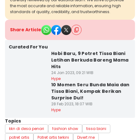
the most accurate and reliable information, ensuring high
standards of quality, credibility, and trustworthiness.
Share Article
Curated For You
Hobi Baru, 9 Potret Tissa Biani
Latihan Berkuda Bareng Mama
Hits
24 Jan 2023, 09:21 WIB
Hype
10 Momen Seru Bunda Maia dan
Tissa Biani, Kompak Berikan
Surprise Dul!
28 Feb 2023, 18:07 WIB
Hype
Topics
kkn di desa penari
fashion show
tissa biani
potret artis
Potret artis terkini
Divert me