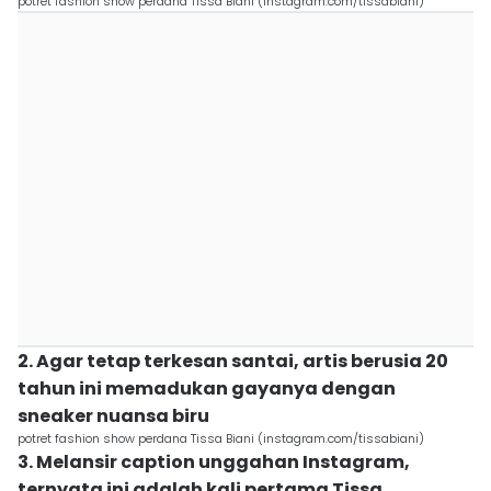
potret fashion show perdana Tissa Biani (instagram.com/tissabiani)
2. Agar tetap terkesan santai, artis berusia 20
tahun ini memadukan gayanya dengan
sneaker nuansa biru
potret fashion show perdana Tissa Biani (instagram.com/tissabiani)
3. Melansir caption unggahan Instagram,
ternyata ini adalah kali pertama Tissa