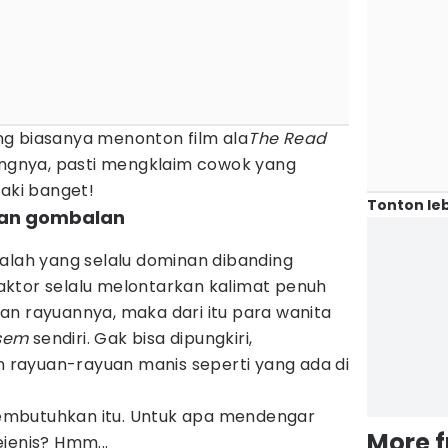
g biasanya menonton film ala
The Read
angnya, pasti mengklaim cowok yang
laki banget!
Tonton leb
kan gombalan
ialah yang selalu dominan dibanding
ktor selalu melontarkan kalimat penuh
an rayuannya, maka dari itu para wanita
sem
sendiri. Gak bisa dipungkiri,
rayuan-rayuan manis seperti yang ada di
mbutuhkan itu. Untuk apa mendengar
More 
jenis? Hmm...