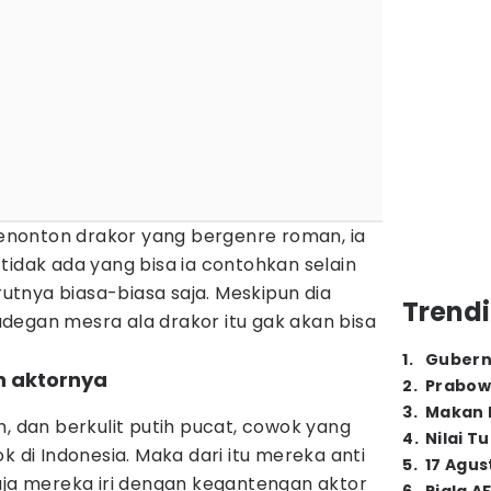
nonton drakor yang bergenre roman, ia
tidak ada yang bisa ia contohkan selain
tnya biasa-biasa saja. Meskipun dia
Trendi
degan mesra ala drakor itu gak akan bisa
1
.
Gubern
an aktornya
2
.
Prabow
3
.
Makan B
h, dan berkulit putih pucat, cowok yang
4
.
Nilai T
k di Indonesia. Maka dari itu mereka anti
5
.
17 Agus
aja mereka iri dengan kegantengan aktor