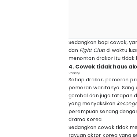
Sedangkan bagi cowok, yan
dan
Fight Club
di waktu lu
menonton drakor itu tidak 
4. Cowok tidak haus a
Variety
Setiap drakor, pemeran pr
pemeran wanitanya. Sang a
gombal dan juga tatapan d
yang menyaksikan
keseng
perempuan senang dengan 
drama Korea.
Sedangkan cowok tidak me
rayuan aktor Korea yang se