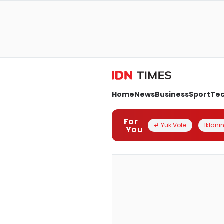
Home
News
Business
Sport
Te
For
# Yuk Vote
Iklanin
You