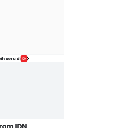
ih seru di
from IDN