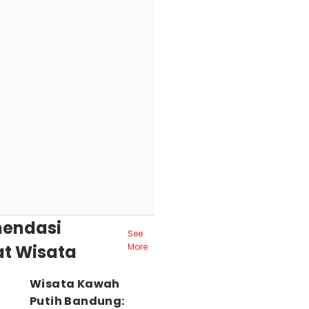
endasi
See
t Wisata
More
Wisata Kawah
Putih Bandung: