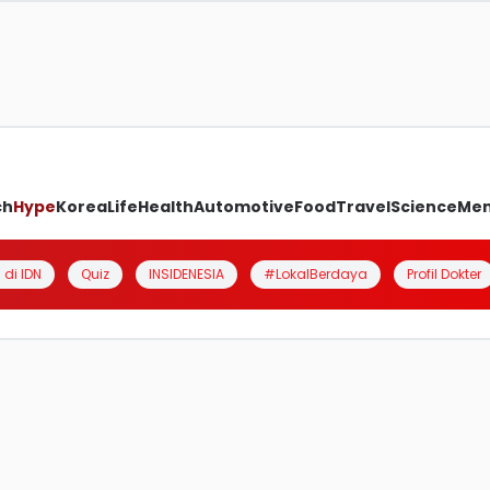
ch
Hype
Korea
Life
Health
Automotive
Food
Travel
Science
Me
 di IDN
Quiz
INSIDENESIA
#LokalBerdaya
Profil Dokter