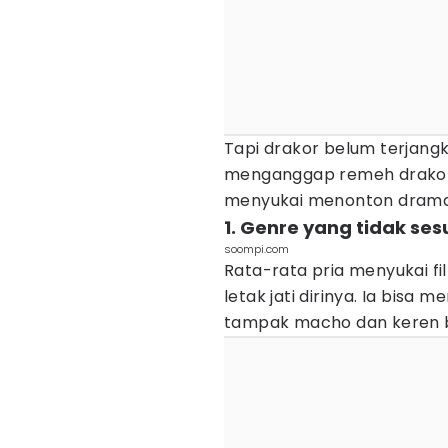
Tapi drakor belum terjangk
menganggap remeh drakor 
menyukai menonton drama 
1. Genre yang tidak ses
soompi.com
Rata-rata pria menyukai fi
letak jati dirinya. Ia bisa
tampak macho dan keren 