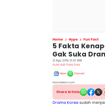
Home
Hype
Fun Fact
5 Fakta Kena
Gak Suka Dra
21 Agu 2018, 13:20 WIB
Aulia Adli Putra Ersa
News
Channel
dramabeans.com
Share Article
Drama Korea
sudah menjadi