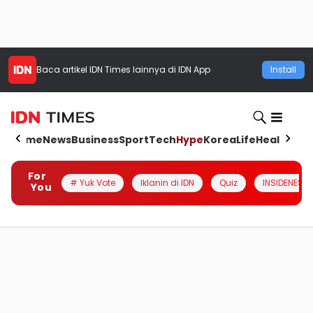
Baca artikel
IDN Times
lainnya di IDN App
Install
Home
News
Business
Sport
Tech
Hype
Korea
Life
Health
Aut
For
# Yuk Vote
Iklanin di IDN
Quiz
INSIDENESIA
You