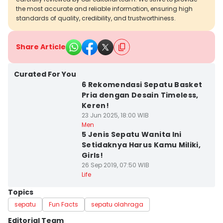
the most accurate and reliable information, ensuring high
standards of quality, credibility, and trustworthiness.
Share Article
Curated For You
6 Rekomendasi Sepatu Basket
Pria dengan Desain Timeless,
Keren!
23 Jun 2025, 18:00 WIB
Men
5 Jenis Sepatu Wanita Ini
Setidaknya Harus Kamu Miliki,
Girls!
26 Sep 2019, 07:50 WIB
Life
Topics
sepatu
Fun Facts
sepatu olahraga
Editorial Team