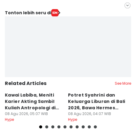
Editor
Tonton lebih seru di
Siantita Novaya
Editor
Jumawan Syahrudin
Related Articles
See More
Kawai Labiba, Meniti
Potret Syahrini dan
7
Karier Akting Sambil
Keluarga Liburan di Bali
Au
Kuliah Antropologi di
2026, Bawa Hermes
B
Jogja
08 Agu 2026, 05:07 WIB
Mantai
08 Agu 2026, 04:07 WIB
K
08
Hype
Hype
Hy