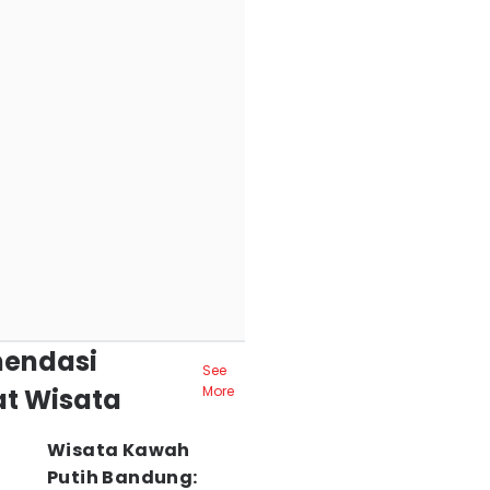
endasi
See
t Wisata
More
Wisata Kawah
Putih Bandung: