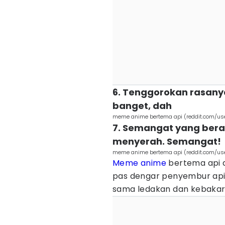
6. Tenggorokan rasanya
banget, dah
meme anime bertema api (reddit.com/use
7. Semangat yang berapi
menyerah. Semangat!
meme anime bertema api (reddit.com/us
Meme anime
bertema api 
pas dengar penyembur api
sama ledakan dan kebakar