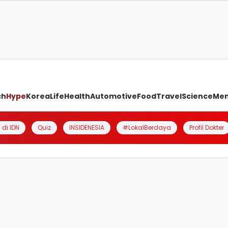
ch
Hype
Korea
Life
Health
Automotive
Food
Travel
Science
Me
 di IDN
Quiz
INSIDENESIA
#LokalBerdaya
Profil Dokter