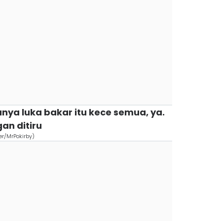
nya luka bakar itu kece semua, ya.
gan ditiru
r/MrPokirby)