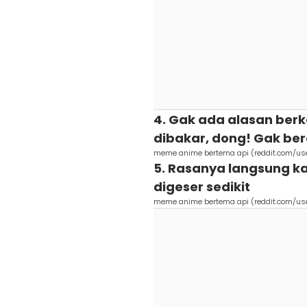
4. Gak ada alasan ber
dibakar, dong! Gak bere
meme anime bertema api (reddit.com/us
5. Rasanya langsung k
digeser sedikit
meme anime bertema api (reddit.com/u