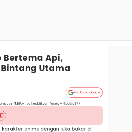
 Bertema Api,
 Bintang Utama
Add Us on Google
com/user/MrPokirby | reddit.com/user/MNicolas97)
 karakter anime dengan luka bakar di