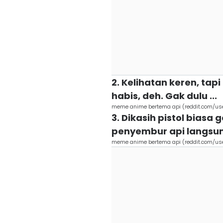
2. Kelihatan keren, ta
habis, deh. Gak dulu ...
meme anime bertema api (reddit.com/u
3. Dikasih pistol biasa 
penyembur api langsun
meme anime bertema api (reddit.com/us