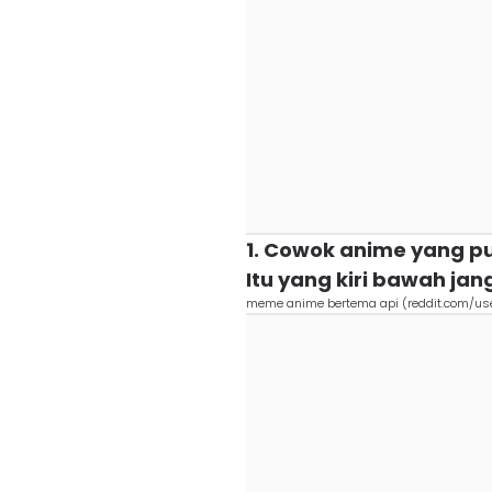
1. Cowok anime yang pu
Itu yang kiri bawah jan
meme anime bertema api (reddit.com/use