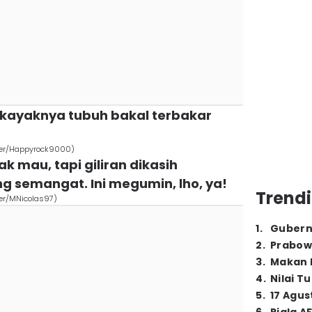
pi kayaknya tubuh bakal terbakar
ser/Happyrock9000)
gak mau, tapi giliran dikasih
g semangat. Ini megumin, lho, ya!
Trendi
er/MNicolas97)
1
.
Gubern
2
.
Prabow
3
.
Makan B
4
.
Nilai T
5
.
17 Agus