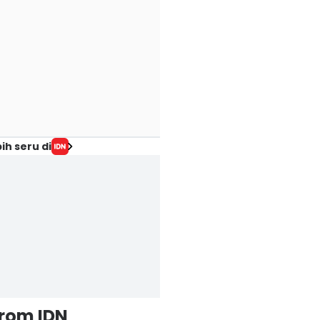
ih seru di
from IDN