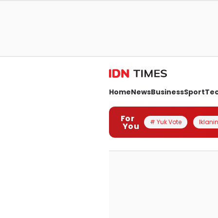
Home
News
Business
Sport
Te
For
# Yuk Vote
Iklanin
You