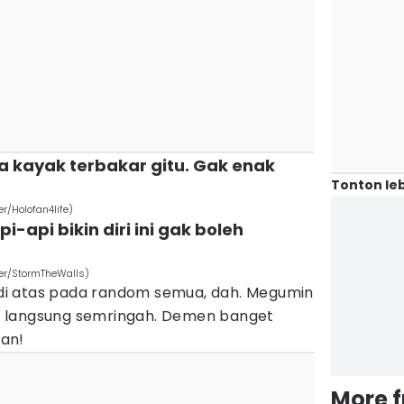
 kayak terbakar gitu. Gak enak
Tonton leb
r/Holofan4life)
-api bikin diri ini gak boleh
er/StormTheWalls)
di atas pada random semua, dah. Megumin
 langsung semringah. Demen banget
an!
More 