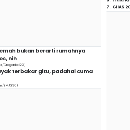
6
.
Piala A
7
.
GIIAS 2
kemah bukan berarti rumahnya
s, nih
er/Dragoniod20)
ayak terbakar gitu, padahal cuma
ser/EMJG30)