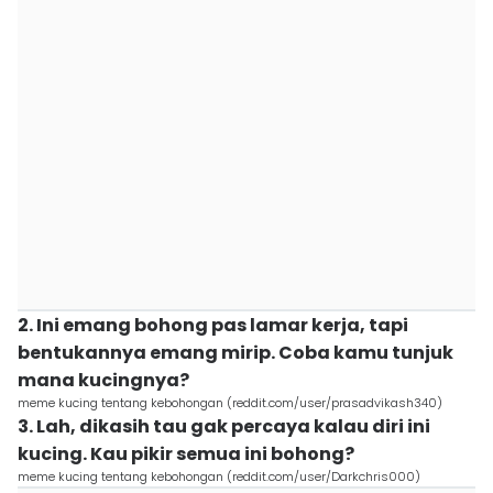
2. Ini emang bohong pas lamar kerja, tapi
bentukannya emang mirip. Coba kamu tunjuk
mana kucingnya?
meme kucing tentang kebohongan (reddit.com/user/prasadvikash340)
3. Lah, dikasih tau gak percaya kalau diri ini
kucing. Kau pikir semua ini bohong?
meme kucing tentang kebohongan (reddit.com/user/Darkchris000)