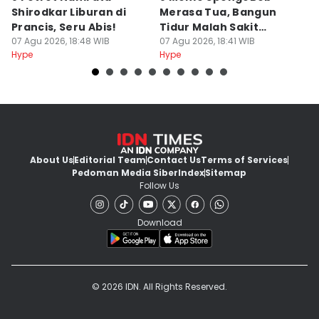
Shirodkar Liburan di
Merasa Tua, Bangun
Ik
Prancis, Seru Abis!
Tidur Malah Sakit
I
07 Agu 2026, 18:48 WIB
Punggung
07 Agu 2026, 18:41 WIB
07
Hype
Hype
Hy
About Us
Editorial Team
Contact Us
Terms of Services
Pedoman Media Siber
Index
Sitemap
Follow Us
Download
© 2026 IDN. All Rights Reserved.