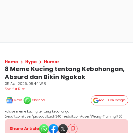
Home
Hype
Humor
8 Meme Kucing tentang Kebohongan,
Absurd dan Bikin Ngakak
05 Apr 2026, 05:44 WIB
Syaifur Rizal
News
Channel
Add Us on Google
kolase meme kucing tentang kebohongan
(reddit.com/user/prasadvikash340 | reddit.com/user/Wrong-Training176)
Share Article