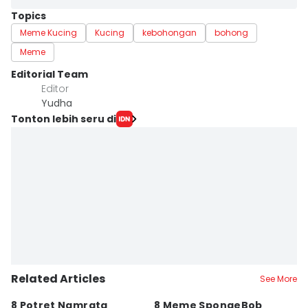
Topics
Meme Kucing
Kucing
kebohongan
bohong
Meme
Editorial Team
Editor
Yudha ‎
Tonton lebih seru di
Related Articles
See More
8 Potret Namrata
8 Meme SpongeBob
9