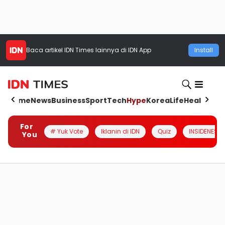
Baca artikel
IDN Times
lainnya di IDN App
Install
Home
News
Business
Sport
Tech
Hype
Korea
Life
Health
Aut
For
# Yuk Vote
Iklanin di IDN
Quiz
INSIDENESIA
You