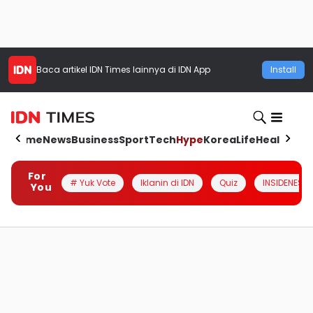
Baca artikel
IDN Times
lainnya di IDN App
Install
Home
News
Business
Sport
Tech
Hype
Korea
Life
Health
Aut
For
# Yuk Vote
Iklanin di IDN
Quiz
INSIDENESIA
You