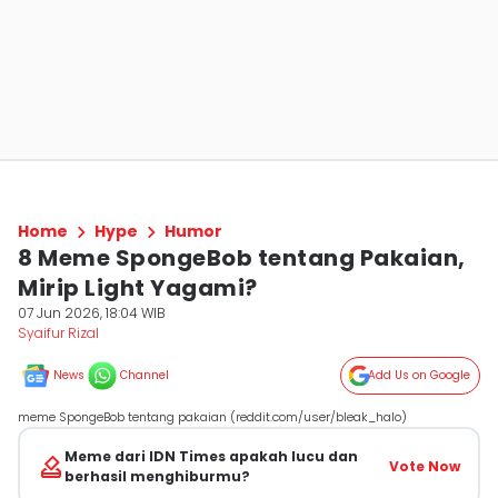
Home
Hype
Humor
8 Meme SpongeBob tentang Pakaian,
Mirip Light Yagami?
07 Jun 2026, 18:04 WIB
Syaifur Rizal
News
Channel
Add Us on Google
meme SpongeBob tentang pakaian (reddit.com/user/bleak_halo)
Meme dari IDN Times apakah lucu dan
Vote Now
berhasil menghiburmu?