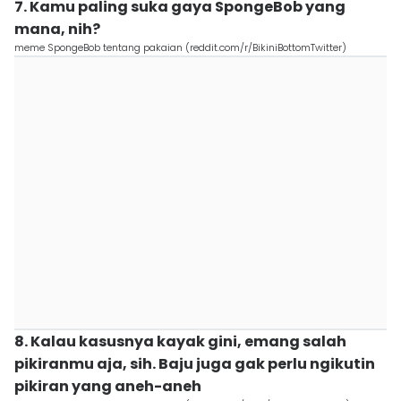
7. Kamu paling suka gaya SpongeBob yang
mana, nih?
meme SpongeBob tentang pakaian (reddit.com/r/BikiniBottomTwitter)
8. Kalau kasusnya kayak gini, emang salah
pikiranmu aja, sih. Baju juga gak perlu ngikutin
pikiran yang aneh-aneh