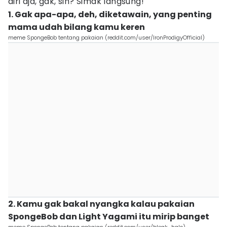
diri aja, gak, sih? Simak langsung!
1. Gak apa-apa, deh, diketawain, yang penting
mama udah bilang kamu keren
meme SpongeBob tentang pakaian (reddit.com/user/IronProdigyOfficial)
2. Kamu gak bakal nyangka kalau pakaian
SpongeBob dan Light Yagami itu mirip banget