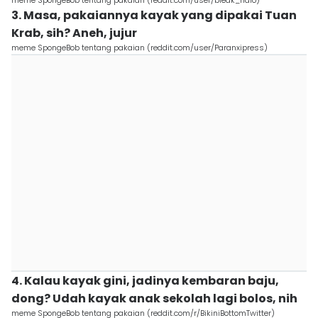
meme SpongeBob tentang pakaian (reddit.com/user/bleak_halo)
3. Masa, pakaiannya kayak yang dipakai Tuan
Krab, sih? Aneh, jujur
meme SpongeBob tentang pakaian (reddit.com/user/Paranxipress)
4. Kalau kayak gini, jadinya kembaran baju,
dong? Udah kayak anak sekolah lagi bolos, nih
meme SpongeBob tentang pakaian (reddit.com/r/BikiniBottomTwitter)