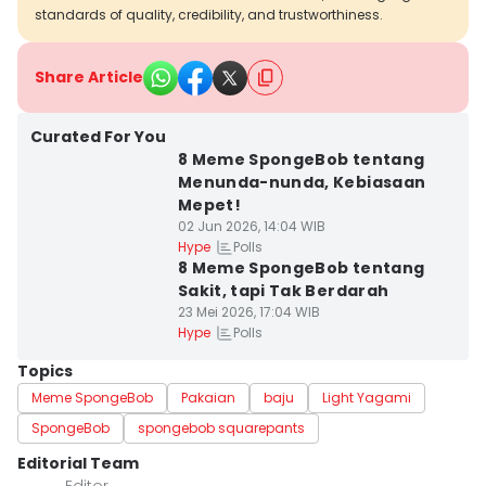
standards of quality, credibility, and trustworthiness.
Share Article
Curated For You
8 Meme SpongeBob tentang
Menunda-nunda, Kebiasaan
Mepet!
02 Jun 2026, 14:04 WIB
Polls
Hype
8 Meme SpongeBob tentang
Sakit, tapi Tak Berdarah
23 Mei 2026, 17:04 WIB
Polls
Hype
Topics
Meme SpongeBob
Pakaian
baju
Light Yagami
SpongeBob
spongebob squarepants
Editorial Team