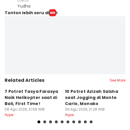
Editor
Yudha ‎
Tonton lebih seru di
Related Articles
See More
7 Potret Tasya Farasya
10 Potret Azizah Salsha
1
Naik Helikopter saat di
saat Jogging di Monte
L
Bali, First Time!
Carlo, Monako
S
06 Agu 2026, 21:58 WIB
06 Agu 2026, 21:28 WIB
06
Hype
Hype
Hy