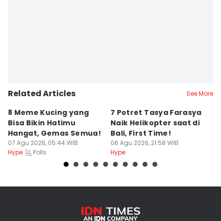
Related Articles
See More
8 Meme Kucing yang
7 Potret Tasya Farasya
10
Bisa Bikin Hatimu
Naik Helikopter saat di
s
Hangat, Gemas Semua!
Bali, First Time!
C
07 Agu 2026, 05:44 WIB
06 Agu 2026, 21:58 WIB
06
Polls
Hype
Hype
Hy