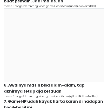
buat pemain. Jadi malas, ah
meme SpongeBob tentang video game (reddit.com/user/ilovewater100)
6. Awalnya masih bisa diam-diam, tapi
akhirnya tetap aja ketauan
meme SpongeBob tentang video game (reddit.com/r/BikiniBottomTwitter)
7. Game HP udah kayak harta karun di hadapan
bocil-bocil ini