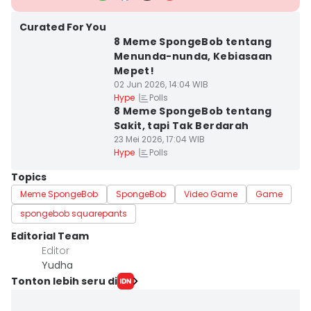
Curated For You
8 Meme SpongeBob tentang
Menunda-nunda, Kebiasaan
Mepet!
02 Jun 2026, 14:04 WIB
Polls
Hype
8 Meme SpongeBob tentang
Sakit, tapi Tak Berdarah
23 Mei 2026, 17:04 WIB
Polls
Hype
Topics
Meme SpongeBob
SpongeBob
Video Game
Game
spongebob squarepants
Editorial Team
Editor
Yudha ‎
Tonton lebih seru di