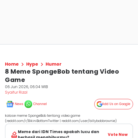
Home
Hype
Humor
8 Meme SpongeBob tentang Video
Game
06 Jun 2026, 06:04 WIB
Syaifur Rizal
News
Channel
Add Us on Google
kolase meme SpongeBob tentang video game
(reddit.com/r/BikiniBottomTwitter | reddit.com/user/billybobbrownie)
Meme dari IDN Times apakah lucu dan
Vote Now
berhasil menghiburmu?