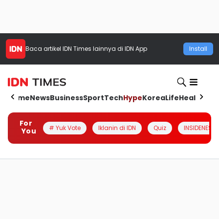
Baca artikel
IDN Times
lainnya di IDN App
Install
Home
News
Business
Sport
Tech
Hype
Korea
Life
Health
Aut
For
# Yuk Vote
Iklanin di IDN
Quiz
INSIDENESIA
You