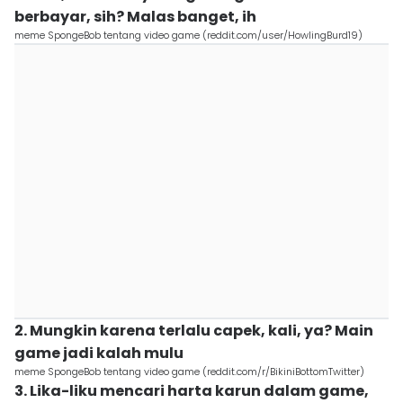
berbayar, sih? Malas banget, ih
meme SpongeBob tentang video game (reddit.com/user/HowlingBurd19)
2. Mungkin karena terlalu capek, kali, ya? Main
game jadi kalah mulu
meme SpongeBob tentang video game (reddit.com/r/BikiniBottomTwitter)
3. Lika-liku mencari harta karun dalam game,