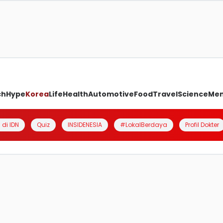
ch
Hype
Korea
Life
Health
Automotive
Food
Travel
Science
Me
 di IDN
Quiz
INSIDENESIA
#LokalBerdaya
Profil Dokter