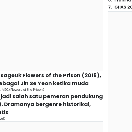
6
.
Piala A
7
.
GIIAS 2
sageuk Flowers of the Prison (2016),
ebagai Jin Se Yeon ketika muda
. MBC/Flowers of the Prison)
enjadi salah satu pemeran pendukung
. Dramanya bergenre historikal,
tis
bel)