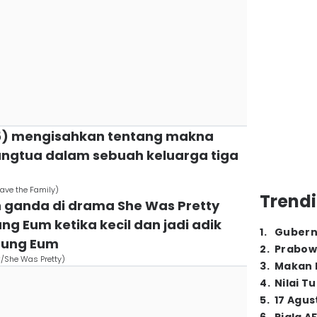
015) mengisahkan tentang makna
angtua dalam sebuah keluarga tiga
ave the Family)
Trendi
n ganda di drama She Was Pretty
ung Eum ketika kecil dan jadi adik
1
.
Gubern
Jung Eum
2
.
Prabow
C/She Was Pretty)
3
.
Makan B
4
.
Nilai T
5
.
17 Agus