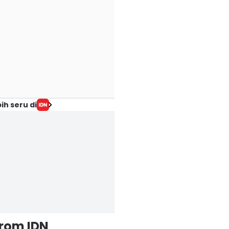
ih seru di
from IDN