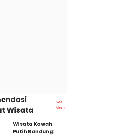
endasi
See
t Wisata
More
Wisata Kawah
Putih Bandung: