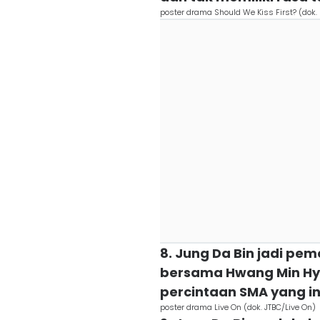
poster drama Should We Kiss First? (dok.
8. Jung Da Bin jadi pe
bersama Hwang Min Hyun
percintaan SMA yang i
poster drama Live On (dok. JTBC/Live On)