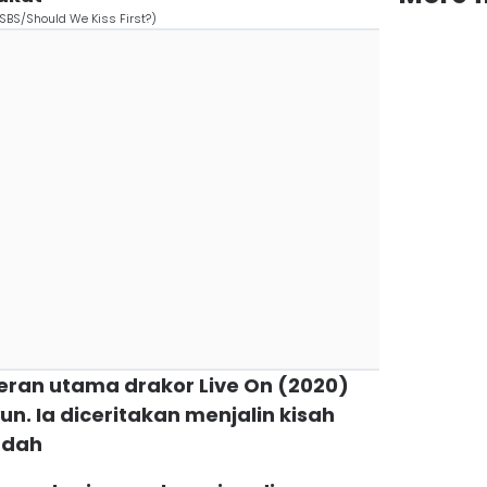
 SBS/Should We Kiss First?)
meran utama drakor Live On (2020)
. Ia diceritakan menjalin kisah
ndah