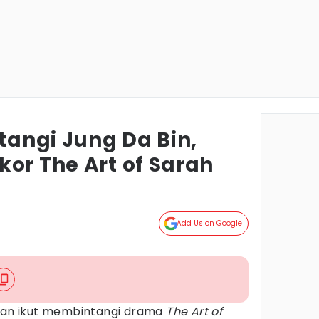
ntangi Jung Da Bin,
or The Art of Sarah
Add Us on Google
kan ikut membintangi drama
The Art of