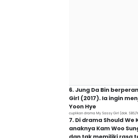
6. Jung Da Bin berpera
Girl (2017). Ia ingin 
Yoon Hye
cuplikan drama My Sassy Girl (dok. SBS/
7. Di drama Should We Ki
anaknya Kam Woo Sung
dan tak memiliki rasa 