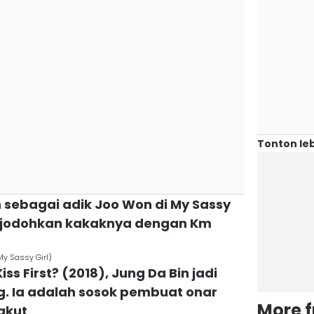
Tonton leb
n sebagai adik Joo Won di My Sassy
menjodohkan kakaknya dengan Km
My Sassy Girl)
ss First? (2018), Jung Da Bin jadi
. Ia adalah sosok pembuat onar
More 
takut