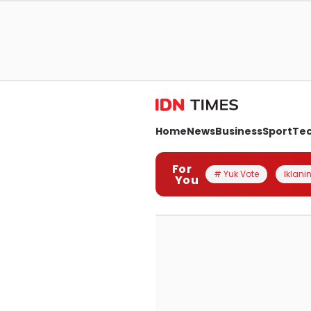
Home
News
Business
Sport
Te
For
# Yuk Vote
Iklanin
You