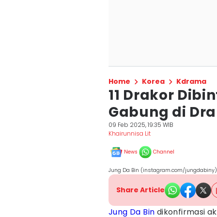
Home
Korea
Kdrama
11 Drakor Dibi
Gabung di Drak
09 Feb 2025, 19:35 WIB
Khairunnisa Lit
News
Channel
Jung Da Bin (instagram.com/jungdabiny)
Share Article
Jung Da Bin
dikonfirmasi a