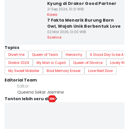
Kyung di Drakor Good Partner
21 Sep 2024, 10:21 WIB
Korea
7 Fakta Menarik Burung Barn
Owl, Wajah Unik Berbentuk Love
02 Mar 2026, 12:00 WIB
Science
Topics
Divert me
Queen of Tears
Hierarchy
A Good Day to be A D
Drakor 2024
My Man is Cupid
Queen of Divorce
Lovely Run
My Sweet Mobster
Bad Memory Eraser
Love Next Door
Editorial Team
Editor
Queena Sekar Jasmine
Tonton lebih seru di