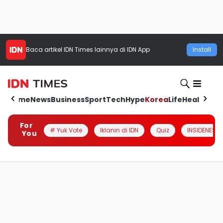
Baca artikel
IDN Times
lainnya di IDN App
Install
Home
News
Business
Sport
Tech
Hype
Korea
Life
Health
Aut
For
# Yuk Vote
Iklanin di IDN
Quiz
INSIDENESIA
You