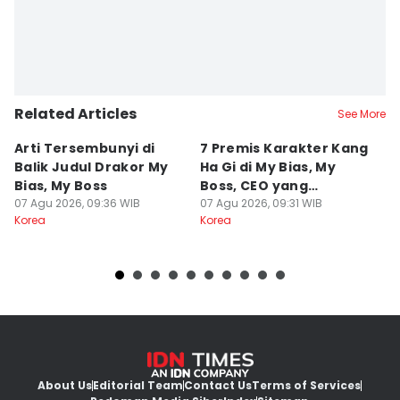
Related Articles
See More
Arti Tersembunyi di
7 Premis Karakter Kang
5
Balik Judul Drakor My
Ha Gi di My Bias, My
Be
Bias, My Boss
Boss, CEO yang
di
07 Agu 2026, 09:36 WIB
Ambisius
07 Agu 2026, 09:31 WIB
07
Korea
Korea
Ko
About Us
Editorial Team
Contact Us
Terms of Services