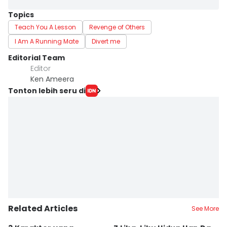
Topics
Teach You A Lesson
Revenge of Others
I Am A Running Mate
Divert me
Editorial Team
Editor
Ken Ameera
Tonton lebih seru di
Related Articles
See More