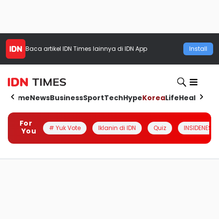
Baca artikel
IDN Times
lainnya di IDN App
Install
Home
News
Business
Sport
Tech
Hype
Korea
Life
Health
Aut
For
# Yuk Vote
Iklanin di IDN
Quiz
INSIDENESIA
You