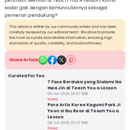
pentolan sekolah di
Teach You A Lesson.
Kamu
sadar gak dengan kemunculannya sebagai
pemeran pendukung?
This article is written by our community writers and has been
carefully reviewed by our editorial team. We strive to provide
the most accurate and reliable information, ensuring high
standards of quality, credibility, and trustworthiness.
Share Article
Curated For You
7 Fase Berduka yang Dialami Na
Hwa Jin di Teach You a Lesson
09 Jun 2026, 20:47 WIB
Korea
Para Artis Korea Kagumi Park Ji
Yeon si Ibu Rese di Teach You a
Lesson
09 Jun 2026, 20:07 WIB
Korea