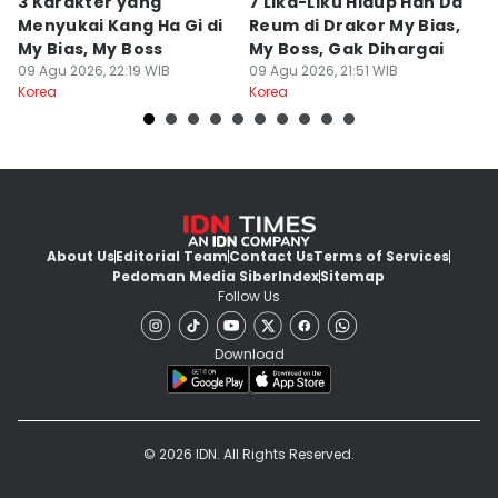
3 Karakter yang
7 Lika-Liku Hidup Han Da
7
Menyukai Kang Ha Gi di
Reum di Drakor My Bias,
S
My Bias, My Boss
My Boss, Gak Dihargai
O
09 Agu 2026, 22:19 WIB
09 Agu 2026, 21:51 WIB
Ri
09
Korea
Korea
Ko
About Us
Editorial Team
Contact Us
Terms of Services
Pedoman Media Siber
Index
Sitemap
Follow Us
Download
© 2026 IDN. All Rights Reserved.