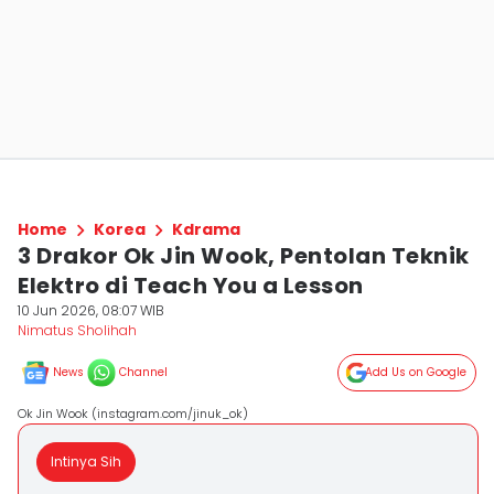
Home
Korea
Kdrama
3 Drakor Ok Jin Wook, Pentolan Teknik
Elektro di Teach You a Lesson
10 Jun 2026, 08:07 WIB
Nimatus Sholihah
News
Channel
Add Us on Google
Ok Jin Wook (instagram.com/jinuk_ok)
Intinya Sih