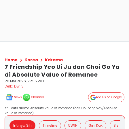
Home
Korea
Kdrama
7 Friendship Yeo Ui Ju dan Choi Go Ya
di Absolute Value of Romance
20 Mei 2026, 22:35 WIB
Della Dwi S
News
Channel
Add Us on Google
still cuts drama Absolute Value of Romance (dok. Coupangplay/Absolute
Value of Romance)
Intinya Sih
Timeline
5W1H
Gini Kak
Sisi Posit