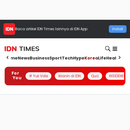
Baca artikel
IDN Times
lainnya di IDN App
Install
Home
News
Business
Sport
Tech
Hype
Korea
Life
Health
Aut
For
# Yuk Vote
Iklanin di IDN
Quiz
INSIDENESIA
You