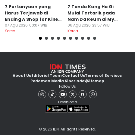
7 Pertanyaan yang
7 Tanda Kang Ha Gi
3
Harus Terjawab di
Mulai Tertarik pada
N
Ending A Shop for Killers
Nam Da Reum di My
H
2
07 Agu 2026, 00:07 WIB
Bias, My Boss
06 Agu 2026, 23:57 WIB
S
06
Korea
Korea
Ko
About Us
Editorial Team
Contact Us
Terms of Services
Pedoman Media Siber
Index
Sitemap
Follow Us
Download
© 2026 IDN. All Rights Reserved.