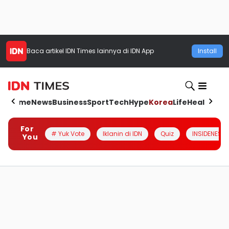
Baca artikel
IDN Times
lainnya di IDN App
Install
Home
News
Business
Sport
Tech
Hype
Korea
Life
Health
Aut
For
# Yuk Vote
Iklanin di IDN
Quiz
INSIDENESIA
You