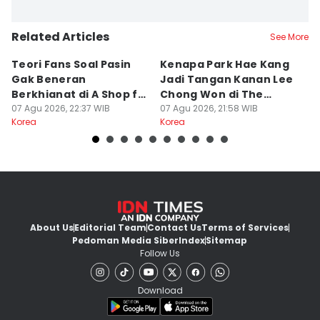
Related Articles
See More
Teori Fans Soal Pasin
Kenapa Park Hae Kang
7
Gak Beneran
Jadi Tangan Kanan Lee
Ah
Berkhianat di A Shop for
Chong Won di The
S
Killers 2
07 Agu 2026, 22:37 WIB
Apartment Job?
07 Agu 2026, 21:58 WIB
07
Korea
Korea
Ko
About Us
Editorial Team
Contact Us
Terms of Services
Pedoman Media Siber
Index
Sitemap
Follow Us
Download