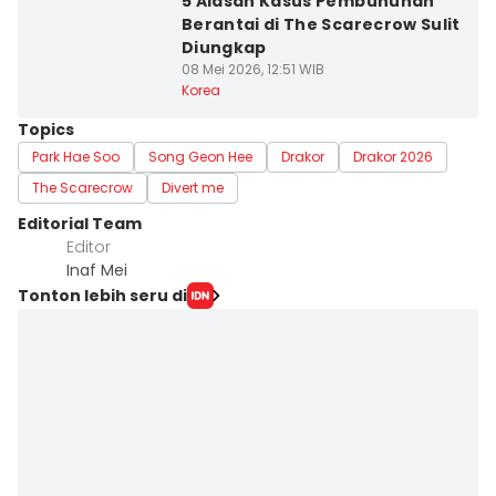
5 Alasan Kasus Pembunuhan
Berantai di The Scarecrow Sulit
Diungkap
08 Mei 2026, 12:51 WIB
Korea
Topics
Park Hae Soo
Song Geon Hee
Drakor
Drakor 2026
The Scarecrow
Divert me
Editorial Team
Editor
Inaf Mei
Tonton lebih seru di