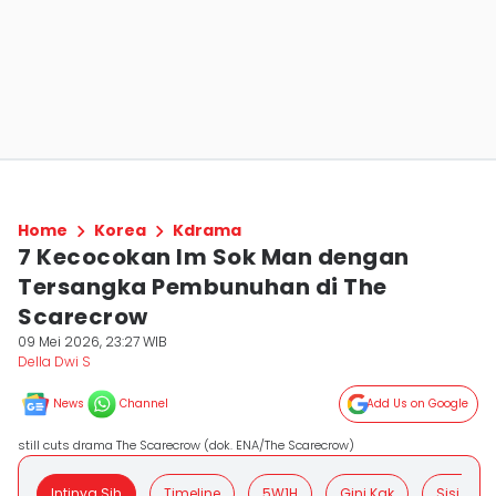
Home
Korea
Kdrama
7 Kecocokan Im Sok Man dengan
Tersangka Pembunuhan di The
Scarecrow
09 Mei 2026, 23:27 WIB
Della Dwi S
News
Channel
Add Us on Google
still cuts drama The Scarecrow (dok. ENA/The Scarecrow)
Intinya Sih
Timeline
5W1H
Gini Kak
Sisi Posit