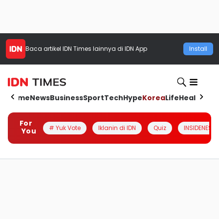
Baca artikel
IDN Times
lainnya di IDN App
Install
Home
News
Business
Sport
Tech
Hype
Korea
Life
Health
Aut
For
# Yuk Vote
Iklanin di IDN
Quiz
INSIDENESIA
You