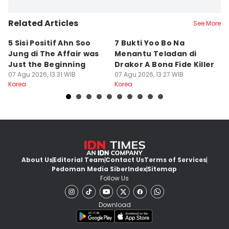
Related Articles
See More
5 Sisi Positif Ahn Soo
7 Bukti Yoo Bo Na
5 
Jung di The Affair was
Menantu Teladan di
B
Just the Beginning
Drakor A Bona Fide Killer
M
07 Agu 2026, 13:31 WIB
07 Agu 2026, 13:27 WIB
07
Korea
Korea
Ko
About Us
Editorial Team
Contact Us
Terms of Services
Pedoman Media Siber
Index
Sitemap
Follow Us
Download