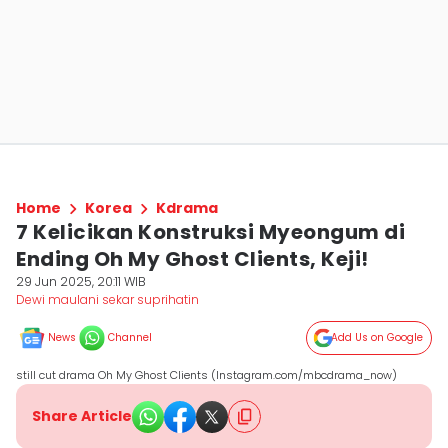
Home
Korea
Kdrama
7 Kelicikan Konstruksi Myeongum di
Ending Oh My Ghost Clients, Keji!
29 Jun 2025, 20:11 WIB
Dewi maulani sekar suprihatin
News
Channel
Add Us on Google
still cut drama Oh My Ghost Clients (Instagram.com/mbcdrama_now)
Share Article