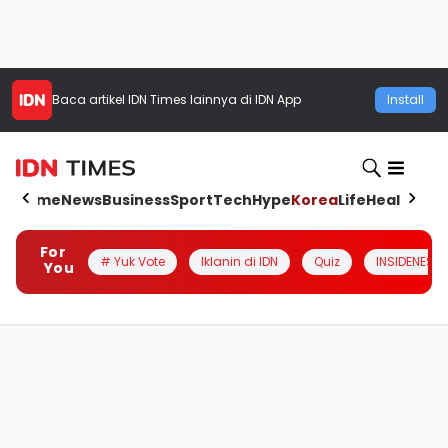
Baca artikel
IDN Times
lainnya di IDN App
Install
Home
News
Business
Sport
Tech
Hype
Korea
Life
Health
Aut
For
# Yuk Vote
Iklanin di IDN
Quiz
INSIDENESIA
You