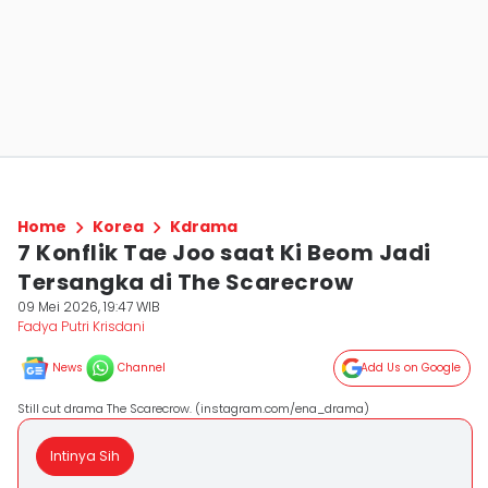
Home
Korea
Kdrama
7 Konflik Tae Joo saat Ki Beom Jadi
Tersangka di The Scarecrow
09 Mei 2026, 19:47 WIB
Fadya Putri Krisdani
News
Channel
Add Us on Google
Still cut drama The Scarecrow. (instagram.com/ena_drama)
Intinya Sih