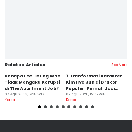
Related Articles
See More
Kenapa Lee Chung Won
7 Tranformasi Karakter
7
Tidak Mengaku Korupsi
Kim Hye Jun di Drakor
M
di The Apartment Job?
Populer, Pernah Jadi
Sh
07 Agu 2026, 19:18 WIB
Ratu
07 Agu 2026, 19:15 WIB
07
Korea
Korea
Ko