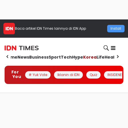
Baca artikel
IDN Times
lainnya di IDN App
Install
Home
News
Business
Sport
Tech
Hype
Korea
Life
Health
Aut
For
# Yuk Vote
Iklanin di IDN
Quiz
INSIDENESIA
You