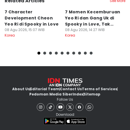
Related Articles
See More
7 Character
7 Momen Kecemburuan
3
Development Cheon
Yeo Ri dan Gang Uk di
D
Yeo Ri di Spooky in Love
Spooky in Love, Tak
J
08 Agu 2026, 15:07 WIB
Terduga!
08 Agu 2026, 14:27 WIB
H
08
Korea
Korea
Ko
About Us
Editorial Team
Contact Us
Terms of Services
Pedoman Media Siber
Index
Sitemap
Follow Us
Download