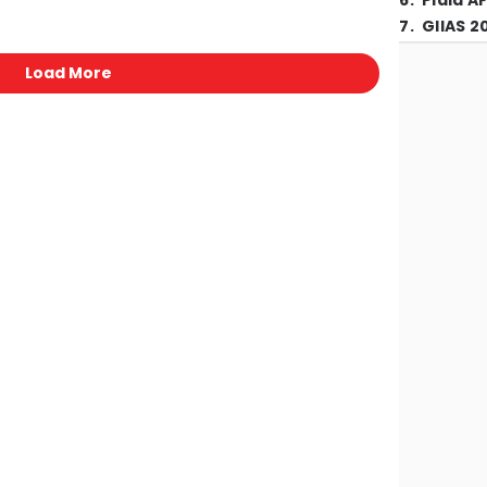
6
.
Piala A
7
.
GIIAS 2
Load More