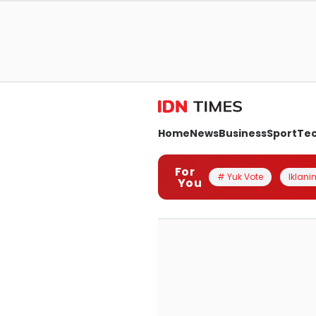
Home
News
Business
Sport
Te
For
# Yuk Vote
Iklanin
You