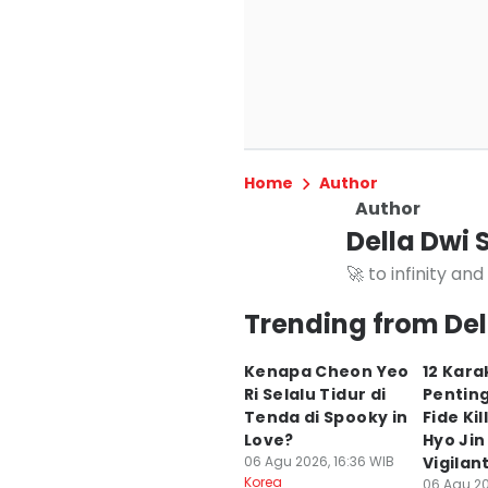
Home
Author
Author
Della Dwi 
🚀 to infinity an
Trending from Del
Kenapa Cheon Yeo
12 Kara
Ri Selalu Tidur di
Penting
Tenda di Spooky in
Fide Ki
Love?
Hyo Jin
06 Agu 2026, 16:36 WIB
Vigilan
Korea
06 Agu 20