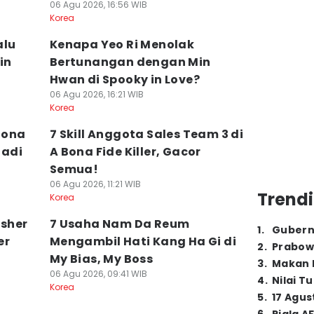
06 Agu 2026, 16:56 WIB
Korea
alu
Kenapa Yeo Ri Menolak
in
Bertunangan dengan Min
Hwan di Spooky in Love?
06 Agu 2026, 16:21 WIB
Korea
 Bona
7 Skill Anggota Sales Team 3 di
Jadi
A Bona Fide Killer, Gacor
Semua!
06 Agu 2026, 11:21 WIB
Trendi
Korea
isher
7 Usaha Nam Da Reum
1
.
Gubern
er
Mengambil Hati Kang Ha Gi di
2
.
Prabow
My Bias, My Boss
3
.
Makan B
06 Agu 2026, 09:41 WIB
4
.
Nilai T
Korea
5
.
17 Agus