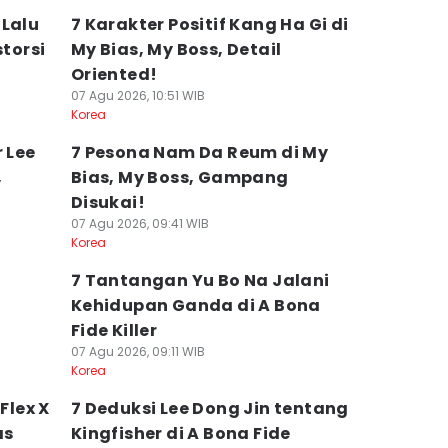
 Lalu
7 Karakter Positif Kang Ha Gi di
storsi
My Bias, My Boss, Detail
Oriented!
07 Agu 2026, 10:51 WIB
Korea
 Lee
7 Pesona Nam Da Reum di My
,
Bias, My Boss, Gampang
Disukai!
07 Agu 2026, 09:41 WIB
Korea
7 Tantangan Yu Bo Na Jalani
Kehidupan Ganda di A Bona
Fide Killer
07 Agu 2026, 09:11 WIB
Korea
Flex X
7 Deduksi Lee Dong Jin tentang
as
Kingfisher di A Bona Fide