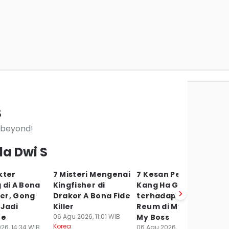
S
d beyond!
la Dwi S
kter
7 Misteri Mengenai
7 Kesan Pertama
7 
 di A Bona
Kingfisher di
Kang Ha Gi
So
ller, Gong
Drakor A Bona Fide
terhadap Nam Da
R
 Jadi
Killer
Reum di My Bias,
To
te
06 Agu 2026, 11:01 WIB
My Boss
06
Korea
Ko
26, 14:34 WIB
06 Agu 2026, 09:21 WIB