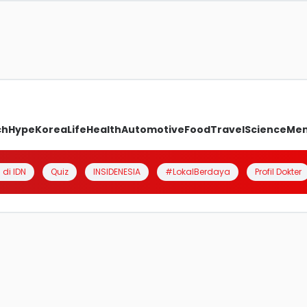
ch
Hype
Korea
Life
Health
Automotive
Food
Travel
Science
Me
 di IDN
Quiz
INSIDENESIA
#LokalBerdaya
Profil Dokter