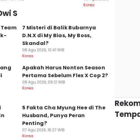
Korea
Dwi S
s Team
7 Misteri di Balik Bubarnya
ik-
D.N.X di My Bias, My Boss,
Skandal?
08 Agu 2026, 10:41 WIB
Korea
yang
Apakah Harus Nonton Season
i
Pertama Sebelum Flex X Cop 2?
08 Agu 2026, 09:21 WIB
Korea
Rekom
i
5 Fakta Cha Myung Hee di The
Tempa
in
Husband, Punya Peran
Penting?
07 Agu 2026, 16:27 WIB
Korea