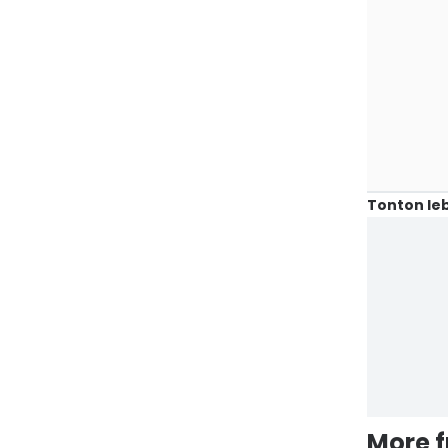
Tonton leb
More 