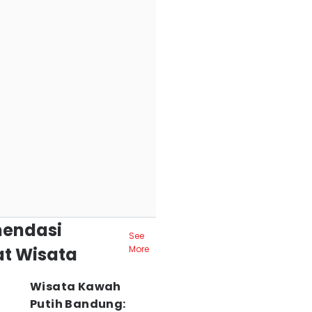
endasi
See
t Wisata
More
Wisata Kawah
Putih Bandung: