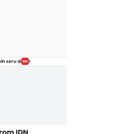
ih seru di
from IDN