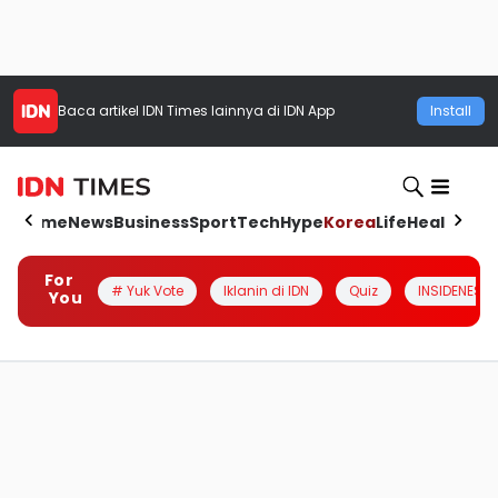
Baca artikel
IDN Times
lainnya di IDN App
Install
Home
News
Business
Sport
Tech
Hype
Korea
Life
Health
Aut
For
# Yuk Vote
Iklanin di IDN
Quiz
INSIDENESIA
You