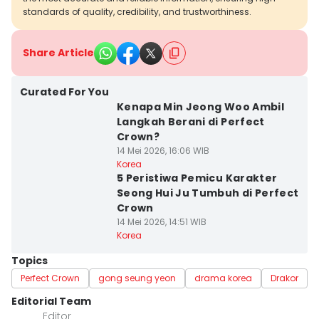
standards of quality, credibility, and trustworthiness.
Share Article
Curated For You
Kenapa Min Jeong Woo Ambil
Langkah Berani di Perfect
Crown?
14 Mei 2026, 16:06 WIB
Korea
5 Peristiwa Pemicu Karakter
Seong Hui Ju Tumbuh di Perfect
Crown
14 Mei 2026, 14:51 WIB
Korea
Topics
Perfect Crown
gong seung yeon
drama korea
Drakor
Editorial Team
Editor