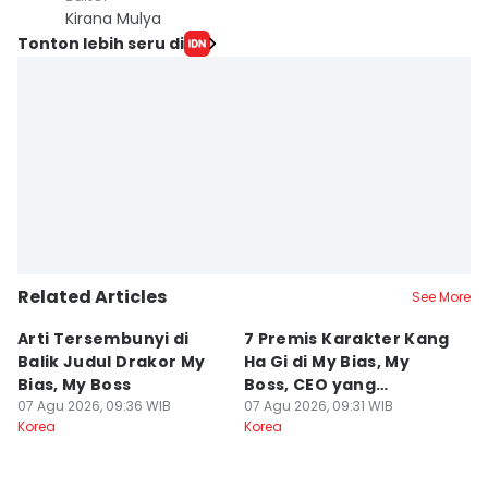
Kirana Mulya
Tonton lebih seru di
Related Articles
See More
Arti Tersembunyi di
7 Premis Karakter Kang
5
Balik Judul Drakor My
Ha Gi di My Bias, My
Be
Bias, My Boss
Boss, CEO yang
di
07 Agu 2026, 09:36 WIB
Ambisius
07 Agu 2026, 09:31 WIB
07
Korea
Korea
Ko