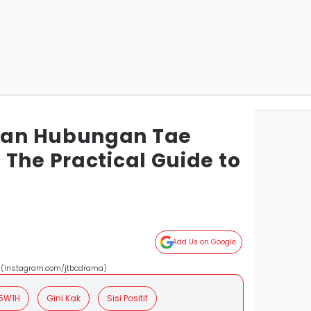
an Hubungan Tae
The Practical Guide to
Add Us on Google
ove (instagram.com/jtbcdrama)
5W1H
Gini Kak
Sisi Positif