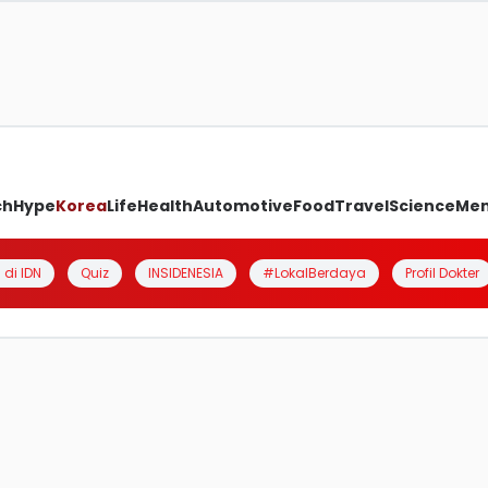
ch
Hype
Korea
Life
Health
Automotive
Food
Travel
Science
Me
 di IDN
Quiz
INSIDENESIA
#LokalBerdaya
Profil Dokter