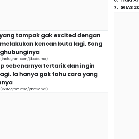
6
.
Piala A
7
.
GIIAS 2
p yang tampak gak excited dengan
melakukan kencan buta lagi, Song
nghubunginya
ove (instagram.com/jtbcdrama)
p sebenarnya tertarik dan ingin
agi. Ia hanya gak tahu cara yang
nnya
ove (instagram.com/jtbcdrama)