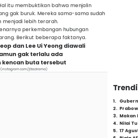
 Hal itu membuktikan bahwa menjalin
tang gak buruk. Mereka sama-sama sudah
menjadi lebih terarah.
ebenarnya perkembangan hubungan
arang. Berikut beberapa faktanya.
eop dan Lee Ui Yeong diawali
amun gak terlalu ada
 kencan buta tersebut
ove (instagram.com/jtbcdrama)
Trendi
1
.
Gubern
2
.
Prabow
3
.
Makan B
4
.
Nilai T
5
.
17 Agus