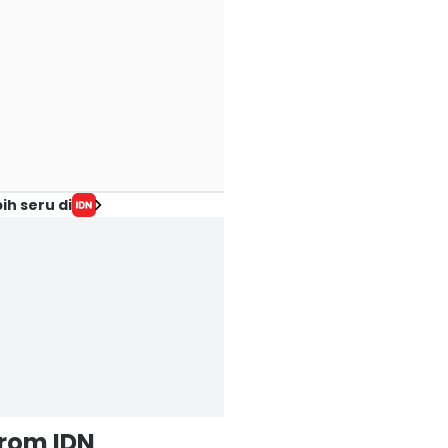
ih seru di
from IDN