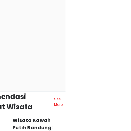
endasi
See
t Wisata
More
Wisata Kawah
Putih Bandung: