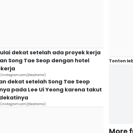
lai dekat setelah ada proyek kerja
an Song Tae Seop dengan hotel
Tonton leb
ekerja
ove (instagram.com/jtbcdrama)
an dekat setelah Song Tae Seop
ya pada Lee Ui Yeong karena takut
ndekatinya
ove (instagram.com/jtbcdrama)
More 