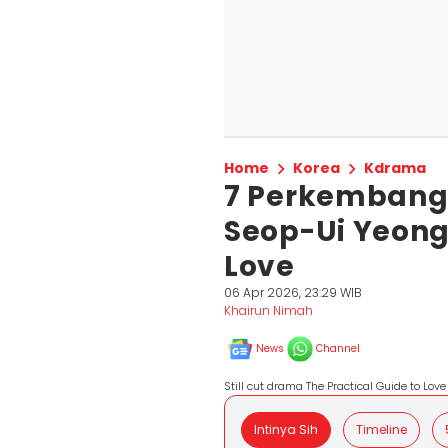
Home
Korea
Kdrama
7 Perkembang
Seop-Ui Yeong 
Love
06 Apr 2026, 23:29 WIB
Khairun Nimah
News
Channel
Still cut drama The Practical Guide to L
Intinya Sih
Timeline