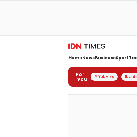
Home
News
Business
Sport
Te
For
# Yuk Vote
Iklanin
You