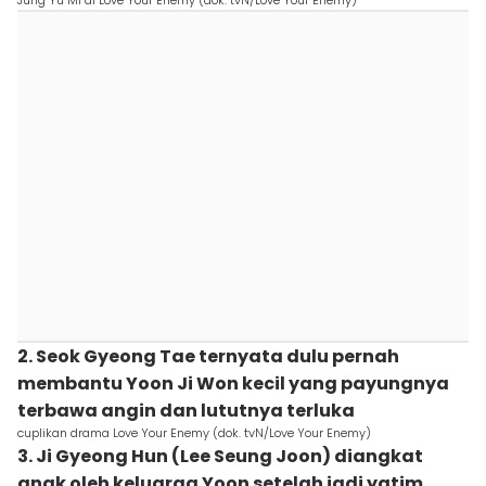
Jung Yu Mi di Love Your Enemy (dok. tvN/Love Your Enemy)
2. Seok Gyeong Tae ternyata dulu pernah
membantu Yoon Ji Won kecil yang payungnya
terbawa angin dan lututnya terluka
cuplikan drama Love Your Enemy (dok. tvN/Love Your Enemy)
3. Ji Gyeong Hun (Lee Seung Joon) diangkat
anak oleh keluarga Yoon setelah jadi yatim