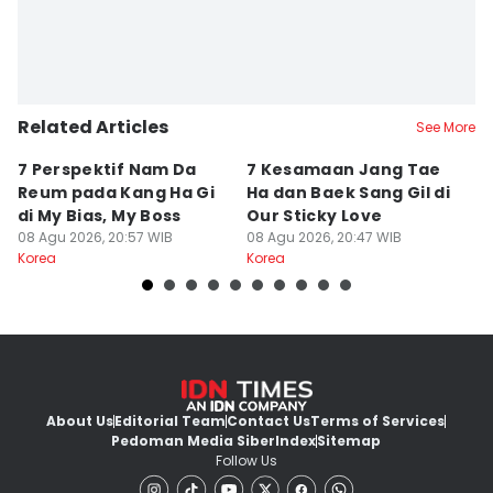
Related Articles
See More
7 Perspektif Nam Da
7 Kesamaan Jang Tae
A
Reum pada Kang Ha Gi
Ha dan Baek Sang Gil di
B
di My Bias, My Boss
Our Sticky Love
G
08 Agu 2026, 20:57 WIB
08 Agu 2026, 20:47 WIB
L
08
Korea
Korea
Ko
About Us
Editorial Team
Contact Us
Terms of Services
Pedoman Media Siber
Index
Sitemap
Follow Us