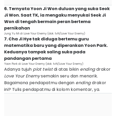
6. Ternyata Yoon Ji Won duluan yang suka Seok
Ji Won. Saat TK, ia mengaku menyukai Seok Ji
Won di tengah bermain peran bertema
pernikahan
Jung Yu Mi di Love Your Enemy (dok. tvN/Love Your Enemy)
7. Cha Ji Hye tak diduga bertemu guru
matematika baru yang diperankan Yoon Park.
Keduanya tampak saling suka pada
pandangan pertama
Yoon Park di Love Your Enemy (dok. tvN/Love Your Enemy)
Adanya tujuh
plot twist
di atas bikin
ending
drakor
Love Your Enemy
semakin seru dan menarik.
Bagaimana pendapatmu dengan
ending
drakor
ini? Tulis pendapatmu di kolom komentar, ya.