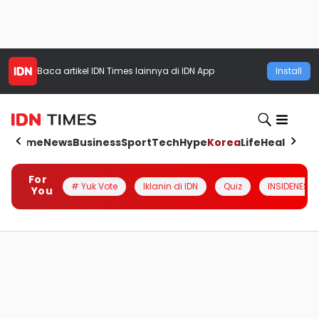
Baca artikel
IDN Times
lainnya di IDN App
Install
Home
News
Business
Sport
Tech
Hype
Korea
Life
Health
Aut
For
# Yuk Vote
Iklanin di IDN
Quiz
INSIDENESIA
You