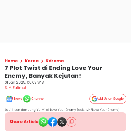
Home
Korea
Kdrama
7 Plot Twist di Ending Love Your
Enemy, Banyak Kejutan!
01 Jan 2025, 06:03 WIB
S. M. Fatimah
News
Channel
Add Us on Google
Ju Ji Hoon dan Jung Yu Mi di Love Your Enemy (dok. tvN/Love Your Enemy)
Share Article