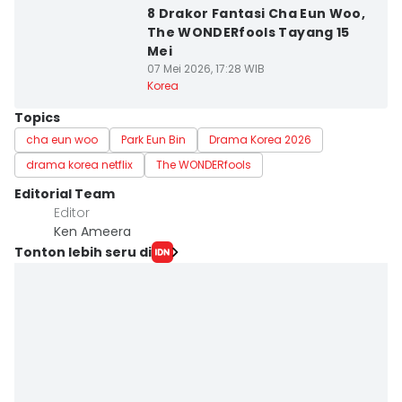
8 Drakor Fantasi Cha Eun Woo,
The WONDERfools Tayang 15
Mei
07 Mei 2026, 17:28 WIB
Korea
Topics
cha eun woo
Park Eun Bin
Drama Korea 2026
drama korea netflix
The WONDERfools
Editorial Team
Editor
Ken Ameera
Tonton lebih seru di