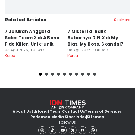
Related Articles
See More
7 Julukan Anggota
7 Misteri di Balik
7
Sales Team 3 di A Bona
Bubarnya D.N.X di My
D
Fide Killer, Unik-unik!
Bias, My Boss, Skandal?
di
08 Agu 2026, 11:01 WIB
08 Agu 2026, 10:41 WIB
B
08
Korea
Korea
Ko
About Us
Editorial Team
Contact Us
Terms of Services
Pedoman Media Siber
Index
Sitemap
Follow Us