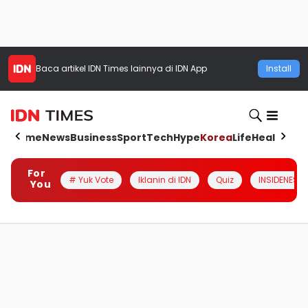
Baca artikel
IDN Times
lainnya di IDN App
Install
Home
News
Business
Sport
Tech
Hype
Korea
Life
Health
Aut
For
# Yuk Vote
Iklanin di IDN
Quiz
INSIDENESIA
You