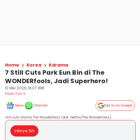
Home
Korea
Kdrama
7 Still Cuts Park Eun Bin di The
WONDERfools, Jadi Superhero!
10 Mei 2026, 16:07 WIB
Della Dwi S
News
Channel
Add Us on Google
still cuts drama The Wonderfools (dok. Netflix/The Wonderfools)
Intinya Sih