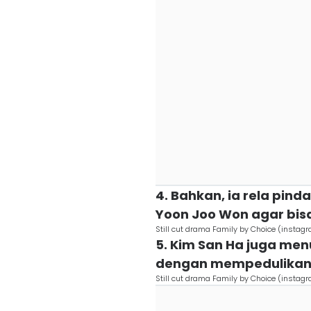
4. Bahkan, ia rela pi
Yoon Joo Won agar bi
Still cut drama Family by Choice (insta
5. Kim San Ha juga me
dengan mempedulikan 
Still cut drama Family by Choice (insta