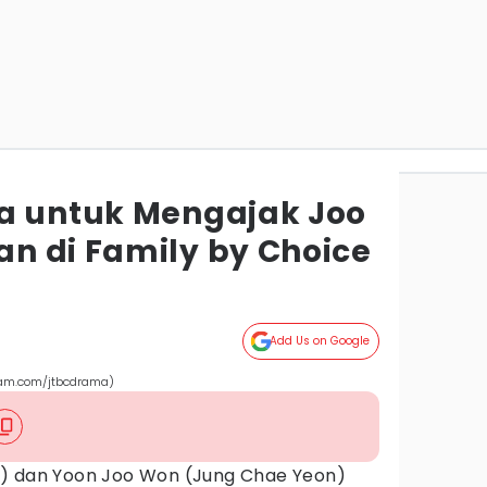
a untuk Mengajak Joo
n di Family by Choice
Add Us on Google
gram.com/jtbcdrama)
p
) dan Yoon Joo Won (Jung Chae Yeon)