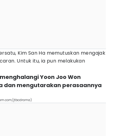
bersatu, Kim San Ha memutuskan mengajak
aran. Untuk itu, ia pun melakukan
a menghalangi Yoon Joo Won
a dan mengutarakan perasaannya
gram.com/jtbcdrama)