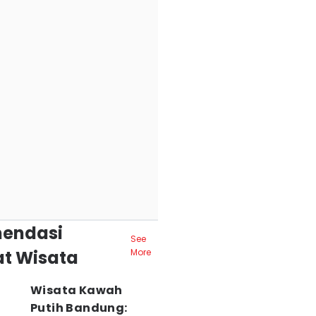
endasi
See
t Wisata
More
Wisata Kawah
Putih Bandung: