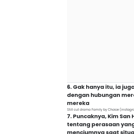
6. Gak hanya itu, ia ju
dengan hubungan mere
mereka
Still cut drama Family by Choice (insta
7. Puncaknya, Kim San
tentang perasaan yang
menciumnya saat situ