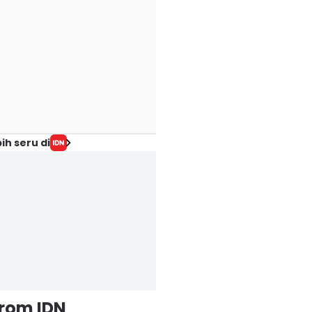
ih seru di
from IDN