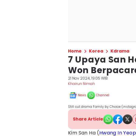
Home
Korea
Kdrama
7 Upaya San H
Won Berpacara
21 Nov 2024, 19:05 WIB
Khairun Nimah
News
Channel
Still cut drama Family by Choice (insta
Share Article
Kim San Ha (
Hwang In Yeo