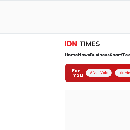
Home
News
Business
Sport
Te
For
# Yuk Vote
Iklanin
You