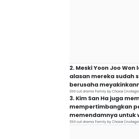
2. Meski Yoon Joo Won
alasan mereka sudah se
berusaha meyakinkan
Still cut drama Family by Choice (insta
3. Kim San Ha juga me
mempertimbangkan per
memendamnya untuk w
Still cut drama Family by Choice (insta