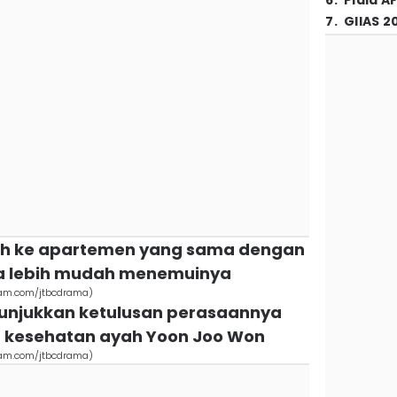
6
.
Piala A
7
.
GIIAS 2
ndah ke apartemen yang sama dengan
sa lebih mudah menemuinya
gram.com/jtbcdrama)
nunjukkan ketulusan perasaannya
kesehatan ayah Yoon Joo Won
gram.com/jtbcdrama)