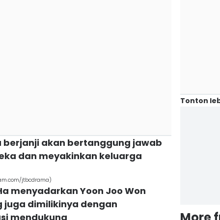
Tonton leb
ga berjanji akan bertanggung jawab
ka dan meyakinkan keluarga
gram.com/jtbcdrama)
 Ha menyadarkan Yoon Joo Won
 juga dimilikinya dengan
More 
asi mendukung