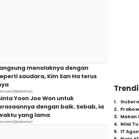
 langsung menolaknya dengan
perti saudara, Kim San Ha terus
nya
Trendi
gram.com/jtbcdrama)
minta Yoon Joo Won untuk
1
.
Gubern
asaannya dengan baik. Sebab, ia
2
.
Prabow
aktu yang lama
3
.
Makan B
gram.com/jtbcdrama)
4
.
Nilai T
5
.
17 Agus