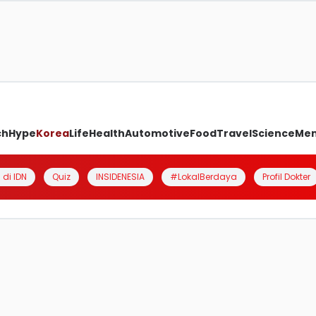
ch
Hype
Korea
Life
Health
Automotive
Food
Travel
Science
Me
 di IDN
Quiz
INSIDENESIA
#LokalBerdaya
Profil Dokter