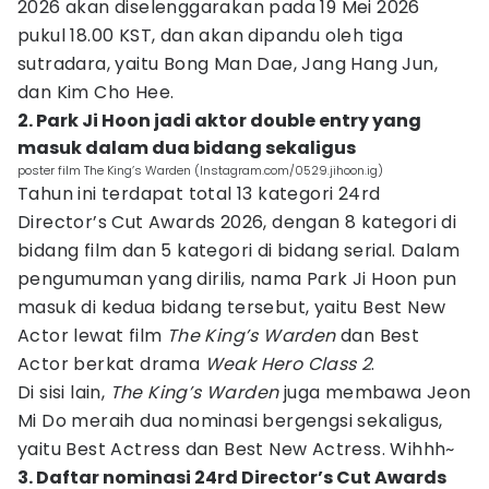
2026 akan diselenggarakan pada 19 Mei 2026
pukul 18.00 KST, dan akan dipandu oleh tiga
sutradara, yaitu Bong Man Dae, Jang Hang Jun,
dan Kim Cho Hee.
2. Park Ji Hoon jadi aktor double entry yang
masuk dalam dua bidang sekaligus
poster film The King’s Warden (Instagram.com/0529.jihoon.ig)
Tahun ini terdapat total 13 kategori 24rd
Director’s Cut Awards 2026, dengan 8 kategori di
bidang film dan 5 kategori di bidang serial. Dalam
pengumuman yang dirilis, nama Park Ji Hoon pun
masuk di kedua bidang tersebut, yaitu Best New
Actor lewat film
The King’s Warden
dan Best
Actor berkat drama
Weak Hero Class 2
.
Di sisi lain,
The King’s Warden
juga membawa Jeon
Mi Do meraih dua nominasi bergengsi sekaligus,
yaitu Best Actress dan Best New Actress. Wihhh~
3. Daftar nominasi 24rd Director’s Cut Awards