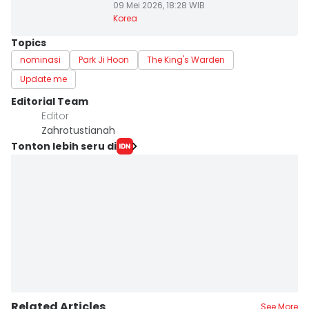
09 Mei 2026, 18:28 WIB
Korea
Topics
nominasi
Park Ji Hoon
The King's Warden
Update me
Editorial Team
Editor
Zahrotustianah
Tonton lebih seru di
Related Articles
See More