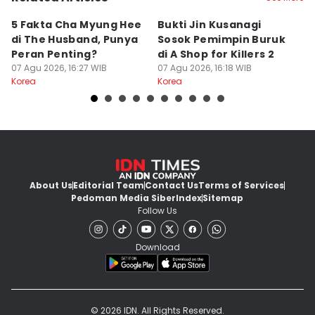
5 Fakta Cha Myung Hee
Bukti Jin Kusanagi
3
di The Husband, Punya
Sosok Pemimpin Buruk
Y
Peran Penting?
di A Shop for Killers 2
T
07 Agu 2026, 16:27 WIB
07 Agu 2026, 16:18 WIB
07
Korea
Korea
Ko
About Us
Editorial Team
Contact Us
Terms of Services
Pedoman Media Siber
Index
Sitemap
Follow Us
Download
© 2026 IDN. All Rights Reserved.