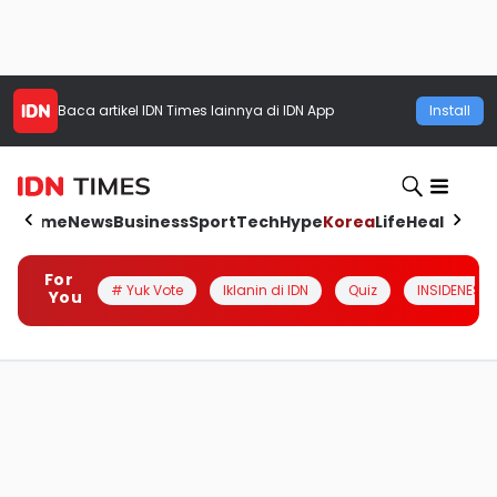
Baca artikel
IDN Times
lainnya di IDN App
Install
Home
News
Business
Sport
Tech
Hype
Korea
Life
Health
Aut
For
# Yuk Vote
Iklanin di IDN
Quiz
INSIDENESIA
You