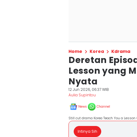
Home
Korea
Kdrama
Deretan Episo
Lesson yang Mi
Nyata
12 Jun 2026, 06:37 WIB
Aulia Supintou
News
Channel
Still cut drama Korea Teach You a Lesson 
Intinya Sih