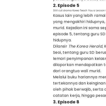
2. Episode 5
Still cut drama Korea Teach You a Lesson 
Kasus lain yang lebih rama
yang mengakhiri hidupnya,
murid. Kejadian ini sama sep
episode 5, tentang guru S
hidupnya.
Dilansir
The Korea Herald
,
Seoi, tentang guru SD beru
lemari penyimpanan kelasn
dilaporkan mendapatkan te
dari orangtua wali murid.
Melalui buku hariannya men
tertekannya dan keinginan u
oleh pihak berwajib, serta
catatan kerja, hingga pesa
3. Episode 8