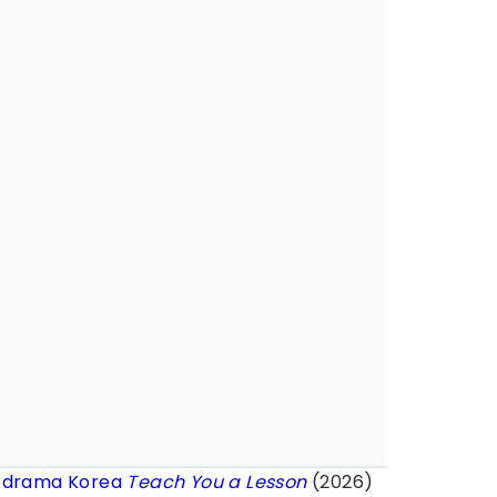
t
drama Korea
Teach You a Lesson
(2026)