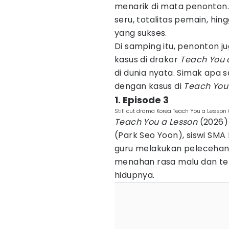
menarik di mata penonton
seru, totalitas pemain, hi
yang sukses.
Di samping itu, penonton
kasus di drakor
Teach You 
di dunia nyata. Simak apa 
dengan kasus di
Teach You
1. Episode 3
Still cut drama Korea Teach You a Lesson 
Teach You a Lesson
(2026)
(Park Seo Yoon), siswi SM
guru melakukan pelecehan 
menahan rasa malu dan tek
hidupnya.