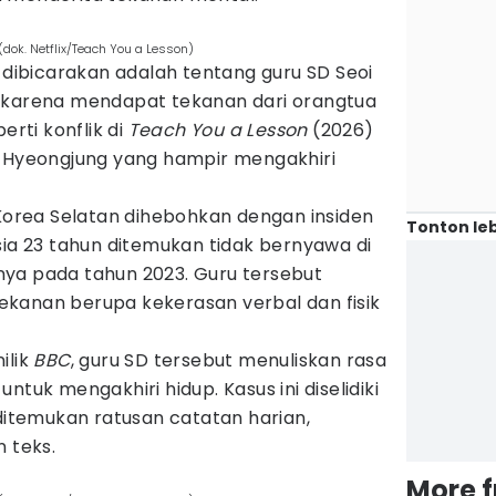
(dok. Netflix/Teach You a Lesson)
i dibicarakan adalah tentang guru SD Seoi
 karena mendapat tekanan dari orangtua
erti konflik di
Teach You a Lesson
(2026)
D Hyeongjung yang hampir mengakhiri
 Korea Selatan dihebohkan dengan insiden
Tonton leb
sia 23 tahun ditemukan tidak bernyawa di
ya pada tahun 2023. Guru tersebut
kanan berupa kekerasan verbal dan fisik
ilik
BBC
, guru SD tersebut menuliskan rasa
ntuk mengakhiri hidup. Kasus ini diselidiki
 ditemukan ratusan catatan harian,
n teks.
More 