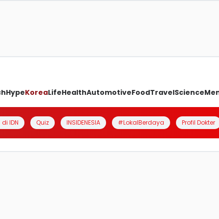
ch
Hype
Korea
Life
Health
Automotive
Food
Travel
Science
Me
 di IDN
Quiz
INSIDENESIA
#LokalBerdaya
Profil Dokter