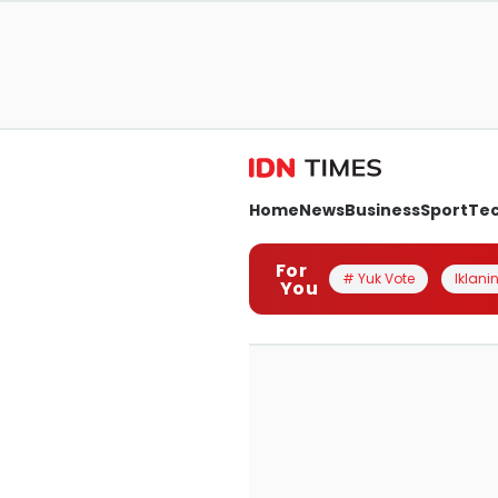
Home
News
Business
Sport
Te
For
# Yuk Vote
Iklanin
You