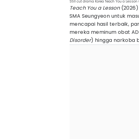
Still cut drama Korea Teach You a Lesson 
Teach You a Lesson
(2026)
SMA Seungyeon untuk masuk
mencapai hasil terbaik, 
mereka meminum obat AD
Disorder
) hingga narkoba b