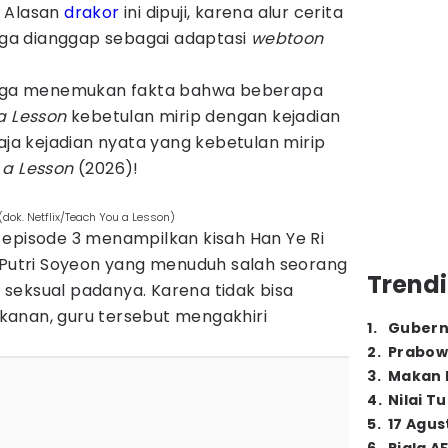
. Alasan
drakor
ini dipuji, karena alur cerita
ngga dianggap sebagai adaptasi
webtoon
 juga menemukan fakta bahwa beberapa
a Lesson
kebetulan mirip dengan kejadian
saja kejadian nyata yang kebetulan mirip
 a Lesson
(2026)!
(dok. Netflix/Teach You a Lesson)
 episode 3 menampilkan kisah Han Ye Ri
A Putri Soyeon yang menuduh salah seorang
Trendi
seksual padanya. Karena tidak bisa
anan, guru tersebut mengakhiri
1
.
Gubern
2
.
Prabow
3
.
Makan B
4
.
Nilai T
5
.
17 Agus