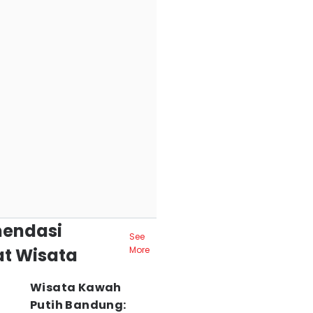
endasi
See
t Wisata
More
Wisata Kawah
Putih Bandung: