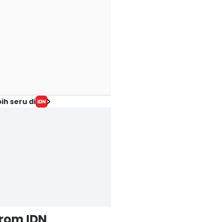
ih seru di
from IDN