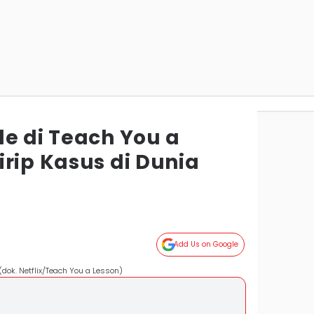
de di Teach You a
rip Kasus di Dunia
Add Us on Google
(dok. Netflix/Teach You a Lesson)