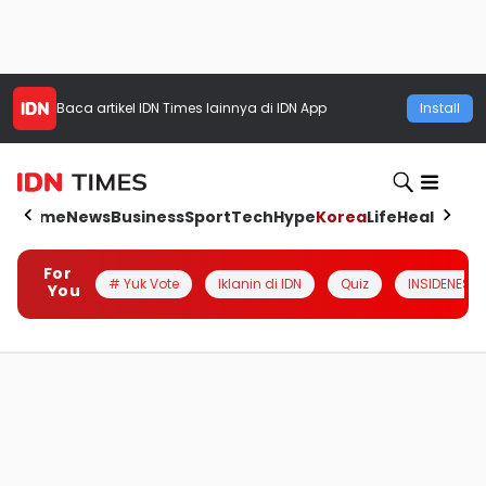
Baca artikel
IDN Times
lainnya di IDN App
Install
Home
News
Business
Sport
Tech
Hype
Korea
Life
Health
Aut
For
# Yuk Vote
Iklanin di IDN
Quiz
INSIDENESIA
You