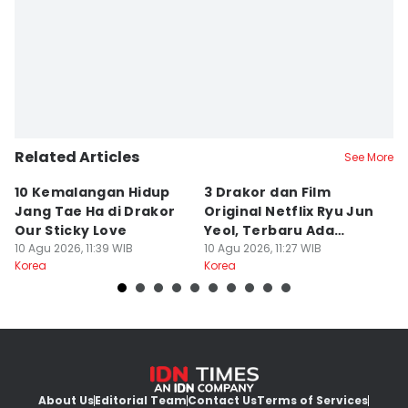
Related Articles
See More
10 Kemalangan Hidup
3 Drakor dan Film
5
Jang Tae Ha di Drakor
Original Netflix Ryu Jun
Ki
Our Sticky Love
Yeol, Terbaru Ada
Fi
10 Agu 2026, 11:39 WIB
Mousetrap
10 Agu 2026, 11:27 WIB
10
Korea
Korea
Ko
About Us
Editorial Team
Contact Us
Terms of Services