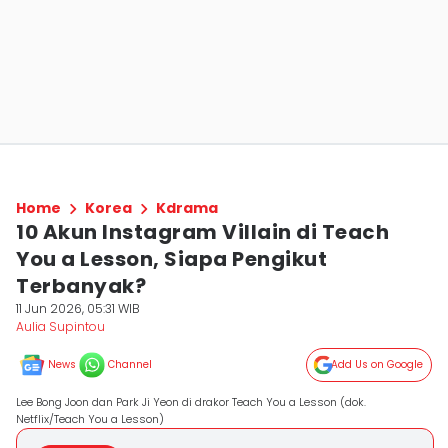
Home
Korea
Kdrama
10 Akun Instagram Villain di Teach
You a Lesson, Siapa Pengikut
Terbanyak?
11 Jun 2026, 05:31 WIB
Aulia Supintou
News
Channel
Add Us on Google
Lee Bong Joon dan Park Ji Yeon di drakor Teach You a Lesson (dok.
Netflix/Teach You a Lesson)