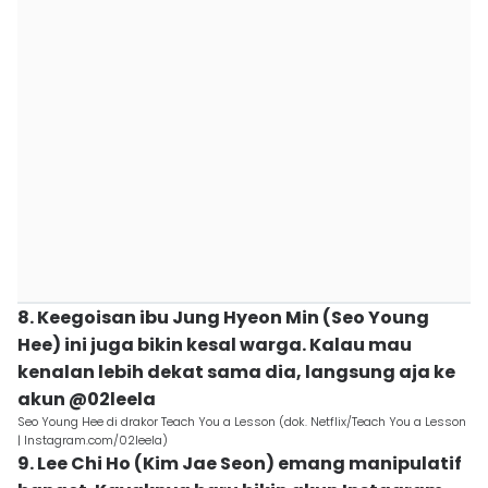
8. Keegoisan ibu Jung Hyeon Min (Seo Young
Hee) ini juga bikin kesal warga. Kalau mau
kenalan lebih dekat sama dia, langsung aja ke
akun @02leela
Seo Young Hee di drakor Teach You a Lesson (dok. Netflix/Teach You a Lesson
| Instagram.com/02leela)
9. Lee Chi Ho (Kim Jae Seon) emang manipulatif