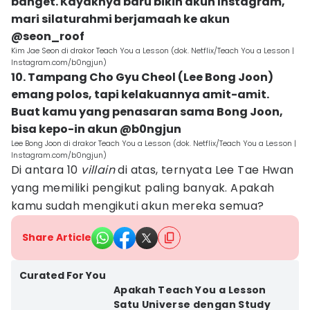
banget. Kayaknya baru bikin akun Instagram,
mari silaturahmi berjamaah ke akun
@seon_roof
Kim Jae Seon di drakor Teach You a Lesson (dok. Netflix/Teach You a Lesson |
Instagram.com/b0ngjun)
10. Tampang Cho Gyu Cheol (Lee Bong Joon)
emang polos, tapi kelakuannya amit-amit.
Buat kamu yang penasaran sama Bong Joon,
bisa kepo-in akun @b0ngjun
Lee Bong Joon di drakor Teach You a Lesson (dok. Netflix/Teach You a Lesson |
Instagram.com/b0ngjun)
Di antara 10
villain
di atas, ternyata Lee Tae Hwan
yang memiliki pengikut paling banyak. Apakah
kamu sudah mengikuti akun mereka semua?
Share Article
Curated For You
Apakah Teach You a Lesson
Satu Universe dengan Study