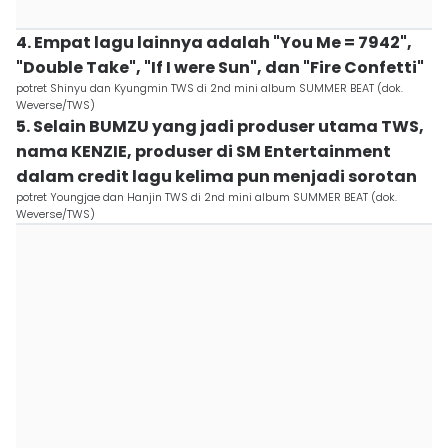
4. Empat lagu lainnya adalah "You Me = 7942",
"Double Take", "If I were Sun", dan "Fire Confetti"
potret Shinyu dan Kyungmin TWS di 2nd mini album SUMMER BEAT (dok.
Weverse/TWS)
5. Selain BUMZU yang jadi produser utama TWS,
nama KENZIE, produser di SM Entertainment
dalam credit lagu kelima pun menjadi sorotan
potret Youngjae dan Hanjin TWS di 2nd mini album SUMMER BEAT (dok.
Weverse/TWS)