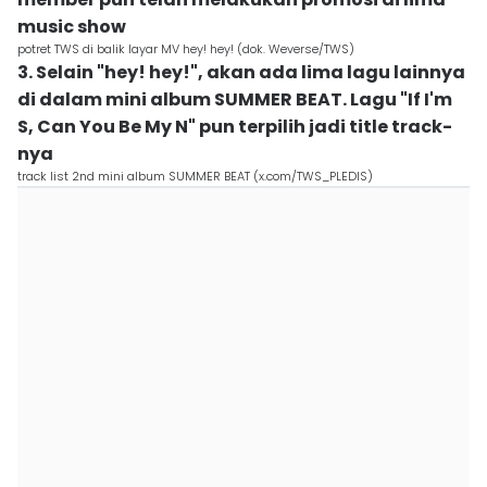
music show
potret TWS di balik layar MV hey! hey! (dok. Weverse/TWS)
3. Selain "hey! hey!", akan ada lima lagu lainnya
di dalam mini album SUMMER BEAT. Lagu "If I'm
S, Can You Be My N" pun terpilih jadi title track-
nya
track list 2nd mini album SUMMER BEAT (x.com/TWS_PLEDIS)