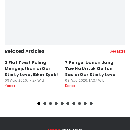
Related Articles
See More
3 Plot Twist Paling
7 Pengorbanan Jang
7
Mengejutkan di Our
Tae Ha Untuk Go Eun
y
Sticky Love, Bikin Syok!
Sae di Our Sticky Love
E
09 Agu 2026, 17:27 WIB
09 Agu 2026, 17:07 WIB
B
09
Korea
Korea
Ko