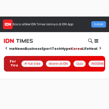
Baca artikel
IDN Times
lainnya di IDN App
Install
Home
News
Business
Sport
Tech
Hype
Korea
Life
Health
Aut
For
# Yuk Vote
Iklanin di IDN
Quiz
INSIDENESIA
You