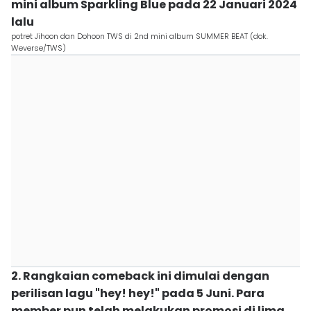
mini album Sparkling Blue pada 22 Januari 2024
lalu
potret Jihoon dan Dohoon TWS di 2nd mini album SUMMER BEAT (dok.
Weverse/TWS)
2. Rangkaian comeback ini dimulai dengan
perilisan lagu "hey! hey!" pada 5 Juni. Para
member pun telah melakukan promosi di lima